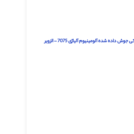
دانلود رایگان ترجمه مقاله اثر مشخصات پین بر عیوب اغتشاشی اصطکاکی جوش داده شده آلومینیوم آلیاژی 7075 – الزویر