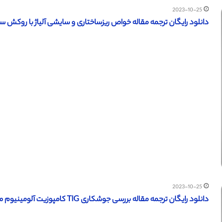
2023-10-25
دانلود رایگان ترجمه مقاله خواص ریزساختاری و سایشی آلیاژ با روکش سخت Fe-Cr-C – الزویر
2023-10-25
دانلود رایگان ترجمه مقاله بررسی جوشکاری TIG کامپوزیت آلومینیوم ماتریس تقویت شده با SiCp (نشریه الزویر 2009)