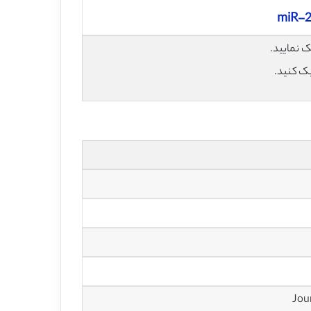
miR-21
یک کنید.