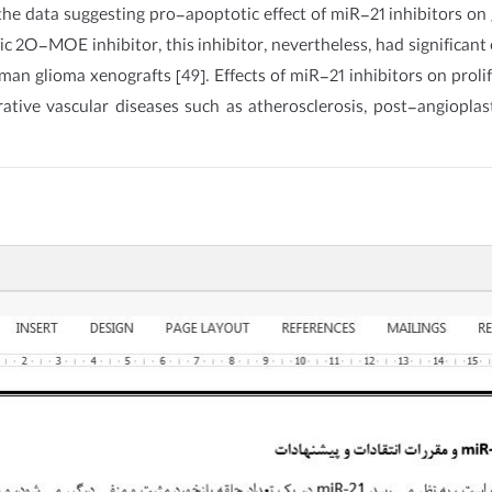
he data suggesting pro-apoptotic effect of miR-21 inhibitors on gl
ic 2O-MOE inhibitor, this inhibitor, nevertheless, had significant
an glioma xenografts [49]. Effects of miR-21 inhibitors on prol
rative vascular diseases such as atherosclerosis, post-angioplas