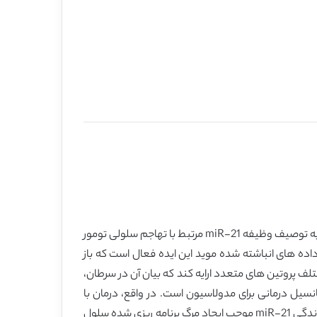
اهداف درمانی ایده ال بایستی ارتباط نزدیکی با سهولت و مناسبت برای طراحی مداخلات درمانی داشته باشد. در این مقاله مروری، ما به توصیف وظیفه miR-21 مرتبط با تهاجم سلولی تومور
اده های انباشته شده موید این ایده فعال است که باز
روتین های مختلف پروتین های متعدد ارایه کند که بیان آن در سرطان،
رسینو مای سرطان سینه نشان دهنده پتانسیل درمانی برای مدولاسیون است. در واقع، درمان با
الیکونوکلوتید های ضد miR-21 موجب کاهش رشد پیوندی MCF-7سرطان سیته تا 50 درصد برای بیش از 2 هفته می شود. باز دارندگی miR-21 موجب ایجاد مرگ برنامه ریزی شده سلول