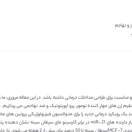
م ژن های مهار کننده تومور، پرو اپوپتوتیک و ضد تهاجمی می پردازیم. د
یک تک ژن miR-21 انکمیر، می تواند یک رویکرد درمانی جدید را برای مدولاسیون فیزیولوژیکی پ
تنظیم گاهشی می شود. یافته های کارایی درون تنی باز دارنده های miR-21 در برابر کا