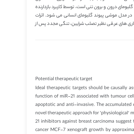
ولی می شود. اگرچه داده ها حاکی از اثر باز دارنده های miR-21 بر روی سلول های گلیومای درون و برون تنی است، توسط کاربرد بازدارنده
های 2 MOE تایید نشده است و با این حال اثرات معنی دار بر روی مهاجرت سلول و تهاجم و موجب کاهش فعالیت های MMP در مدل موشی پیوند گلیومای انسانی می شود. اثرات
ن می دهد گه miR-21 می تواند یک هدف درمانی برای بیماری های عر.قی نظیر تصلب شرایین، تنگی مجدد پس از
Potential therapeutic target
Ideal therapeutic targets should be causally as
function of miR-21 associated with tumour cell
apoptotic and anti-invasive. The accumulated d
novel therapeutic approach for ‘physiological’ m
21 inhibitors against breast carcinoma suggest
cancer MCF-7 xenograft growth by approximate