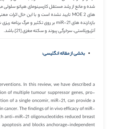
آنژیوپلاستی، سرخرگی پیوند و سکته مغزی [21].باشد.
بخشی از مقاله انگلیسی:
terventions. In this review, we have described a
ation of multiple tumour suppressor genes, pro-
tion of a single oncomir, miR-21, can provide a
 cancer. The findings of in vivo efficacy of miR-
ith anti-miR-21 oligonucleotides reduced breast
es apoptosis and blocks anchorage-independent