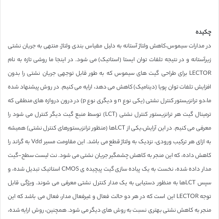
چکیده
در مدارات سیموس،کاهش ولتاژ آستانه به دلیل مقیاس بندی ولتاژ، منتهی به جریان نشتی
زیرآستانه و در نتیجه تلفات توان ایستا (استاتیک) می شود. در اینجا ما روشی تازه به نام
LECTOR برای طراحی گیت های سیموس که به طور قابل توجهی جریان نشتی را بدون
افزایش تلفات توان پویا (دینامیک) کاهش می دهد، ارایه می کنیم. در روش پیشنهاد شده
ما،دو ترانزیستور کنترل نشتی (یکی نوع n و دیگری نوع p) در درون دروازه های منطقی که
ترمینال گیت هر ترانزیستور کنترل نشتی (LCT) توسط منبع گیت دیگر کنترل می شود را
معرفی می کنیم. در این آرایش،یکی از LCTها (منظور ترانزیستورهای کنترل نشتی) همیشه
به ازای هر ترکیب ورودی، نزدیک به ولتاژ قطع می باشد. این مقاومت مسیر Vdd به گراند را
کاهش داده، که این منجر به کاهش چشمگیر جریان نشتی می شود. نت لیست سطح-گیت
مدار داده شده، نخست به یک پیاده سازی گیت پیچیده ی CMOS استاتیک تبدیل شده، و
سپس LCTها به منظور دستیابی به یک مدار کنترل نشتی معرفی می شوند. ویژگی قابل
توجه LECTOR این است که در هر دو حالت فعال و غیرفعال مدار، فعال می باشد که این
منجر به کاهش نشتی بهتری نسبت به روش های دیگر می شود. همچنین، روش ارایه شده،