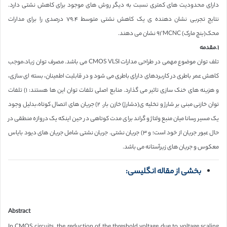
دارای محدودیت های کمتری نسبت به دیگر روش های موجود برای کاهش نشتی دارد.
نتایج تجربی نشان دهنده ی یک کاهش نشتی متوسط ٧٩.۴ درصدی را برای مدارات
محک(بنچ مارک) MCNC’٩١ نشان می دهند.
١.مقدمه
تلف توان موضوع مهمی در طراحی مدارات CMOS VLSI می باشد. مصرف توان زیاد،موجب
کاهش عمر باطری در کاربردهای دارای باطری می شود و در قابلیت اطمینان، بسته ای سازی،
و هزینه های خنک سازی تاثیر می گذارد. منابع اصلی تلفات توان این ها هستند: ١) تلفات
توان خازنی مبنی بر شارژ و تخلیه ی(دشارژ) خازن بار. ٢) جریان های اتصال کوتاه،بدلیل وجود
یک مسیر رسانا میان منبع ولتاژ و گراند برای مدت کوتاهی در حین اینکه یک دروازه منطقی در
حال عبور جریان از خود است؛ و ٣) جریان نشتی. جریان نشتی شامل جریان های دیود بایاس
معکوس و جریان های زیرآستانه می باشد.
بخشی از مقاله انگلیسی:
Abstract