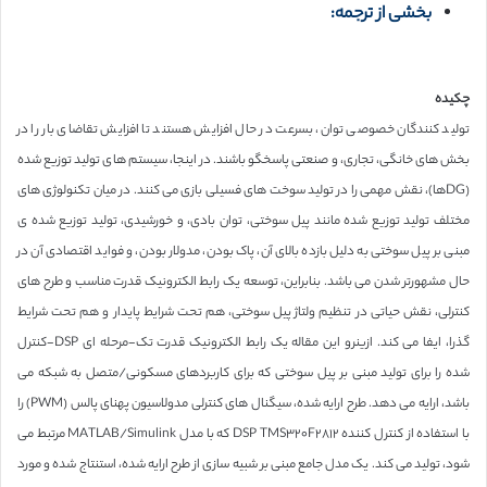
بخشی از ترجمه:
چکیده
تولید کنندگان خصوصی توان، بسرعت در حال افزایش هستند تا افزایش تقاضای بار را در
بخش های خانگی، تجاری، و صنعتی پاسخگو باشند. در اینجا، سیستم های تولید توزیع شده
(DGها)، نقش مهمی را در تولید سوخت های فسیلی بازی می کنند. در میان تکنولوژی های
مختلف تولید توزیع شده مانند پیل سوختی، توان بادی، و خورشیدی، تولید توزیع شده ی
مبنی بر پیل سوختی به دلیل بازده بالای آن، پاک بودن، مدولار بودن، و فواید اقتصادی آن در
حال مشهورتر شدن می باشد. بنابراین، توسعه یک رابط الکترونیک قدرت مناسب و طرح های
کنترلی، نقش حیاتی در تنظیم ولتاژ پیل سوختی، هم تحت شرایط پایدار و هم تحت شرایط
گذرا، ایفا می کند. ازینرو این مقاله یک رابط الکترونیک قدرت تک-مرحله ای DSP-کنترل
شده را برای تولید مبنی بر پیل سوختی که برای کاربردهای مسکونی/متصل به شبکه می
باشد، ارایه می دهد. طرح ارایه شده، سیگنال های کنترلی مدولاسیون پهنای پالس (PWM) را
با استفاده از کنترل کننده TMS٣٢٠F٢٨١٢ DSP که با مدل MATLAB/Simulink مرتبط می
شود، تولید می کند. یک مدل جامع مبنی بر شبیه سازی از طرح ارایه شده، استنتاج شده و مورد