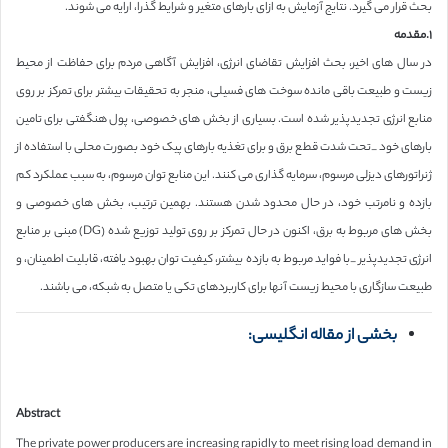
بحث قرار می گیرد. نتایج آزمایش به ازای بارهای متغیر و شرایط گذرا، ارایه می شوند.
١.مقدمه
در سال های اخیر، بحث افزایش تقاضای انرژی، افزایش آگاهی مردم برای حفاظت از محیط
زیست و طبیعت باقی مانده سوخت های فسیلی، منجر به تحقیقات بیشتر برای تمرکز بر روی
منابع انرژی تجدیدپذیر شده است. بسیاری از بخش های خصوصی، پول هنگفتی برای تامین
بارهای خود _تحت شدت قطع برق و برای تغذیه بارهای پیک خود بصورت محلی با استفاده از
ژنراتورهای دیزلی مرسوم، سرمایه گذاری می کنند. این منابع توان مرسوم، به سبب عملکرد کم
بازده و نامرتب خود، در حال محدود شدن هستند. بهمین ترتیب، بخش های خصوصی و
بخش های مربوط به برق، اکنون در حال تمرکز بر روی تولید توزیع شده (DG) مبنی بر منابع
انرژی تجدیدپذیر _با فواید مربوط به بازده بیشتر، کیفیت توان بهبود یافته، قابلیت اطمینان، و
طبیعت سازگاری با محیط زیست آنها برای کاربردهای تکی یا متصل به شبکه، می باشند.
بخشی از مقاله انگلیسی:
Abstract
The private power producers are increasing rapidly to meet rising load demand in