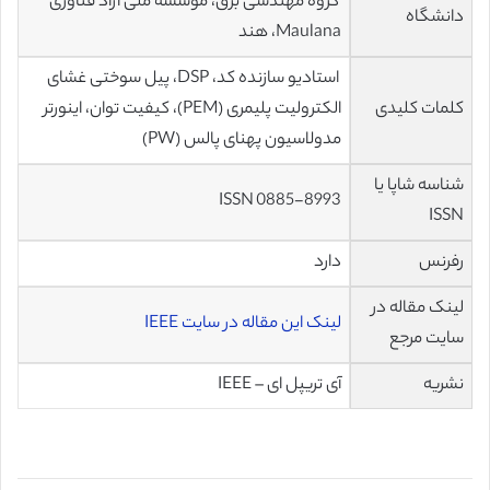
گروه مهندسی برق، موسسه ملی آزاد فناوری
دانشگاه
Maulana، هند
استادیو سازنده کد، DSP، پیل سوختی غشای
کلمات کلیدی
الکترولیت پلیمری (PEM)، کیفیت توان، اینورتر
مدولاسیون پهنای پالس (PW)
شناسه شاپا یا
ISSN 0885-8993
ISSN
رفرنس
دارد
لینک مقاله در
لینک این مقاله در سایت IEEE
سایت مرجع
نشریه
آی تریپل ای – IEEE