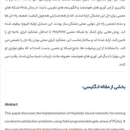
بکاربری از فن آوری های هوشمند و الگوریتم های تقریبی دارند؛ در سال ١٩٨۵ شبکه های
عصبی برای حل این مشکل ارایه شدند، اما باز هم مسایلی همچون کیفیت ضعیف راه حل ها
و عدم تضمین راه حل نهایی عملی مشکل ساز بودند. این مسایل اولیه امروزه برطرف شده
اند. روش هایی برای کمک به شبکه عصبی Hopfield تا حداقل عملکرد انرژی ناحیه ای را
تامین کند، ارایه شده اند و ساختار مناسب این عملکرد انرژی عملی بودن راه حل را تضمین می
کند. با استفاده از این پیشرفت ها، نتایج شبکه ی عصبی بدست آمده اند که بطور موثری (و
حتی بهتر) با دیگر فن آوری های هوشمند معروف مانند بازپخت شبیه سازی شده، رقابت می
کنند.
بخشی از مقاله انگلیسی:
Abstract
This paper discusses the implementation of Hopfield neural networks for solving
constraint satisfaction problems using field programmable gate arrays (FPGAs). It