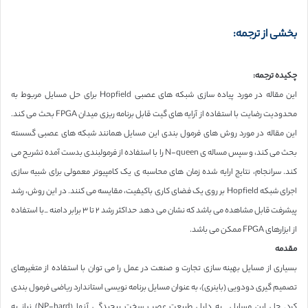
بخشی از ترجمه:
چکیده ترجمه:
این مقاله در مورد پیاده سازی شبکه های عصبی Hopfield برای حل مسایل مربوط به
محدودیت رضایت با استفاده از آرایه های گیت قابل برنامه ریزی میدان FPGA بحث می کند.
این مقاله در مورد روش های فرمول بندی این مسایل همانند شبکه های عصبی گسسته
بحث می کند، و سپس مساله ی N-queen را با استفاده از فرمولبندی بدست آمده تشریح می
کند. سرانجام، نتایج ارایه شده زمان های محاسبه ی یک کامپیوتر معمولی برای شبیه سازی
اجرای شبکه Hopfield بر روی یک فضای کاری باکیفیت، مقایسه می کنند. در این روش، رشد
پیشرفت قابل مشاهده می باشد که نشان می دهد حداکثر رشد ٢ تا ٣ برابر دامنه _با استفاده
از ابزارهای FPGA ممکن می باشد.
مقدمه
بسیاری از مسایل بهینه سازی تجارت و صنعت در عمل را می توان با استفاده از متغیرهای
تصمیم گیری دودویی (باینری)، به عنوان مسایل برنامه نویسی استاندارد ریاضی فرمول بندی
کرد. حل این مسایل _به دلیل طبیعت عصب سخت پیچیدگی آنها (NP-hard) نیاز به