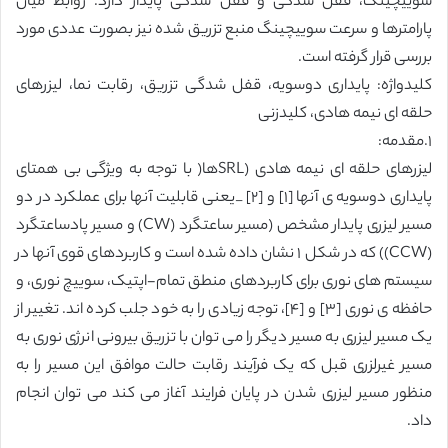
سوییچینگ، قفل شدگی و قفل شدگی پایدار دارد. روابط میان
پارامترها و سرعت سوییچینگ منبع تزریق شده نیز بصورت عددی مورد
بررسی قرار گرفته است.
کلیدواژه: پایداری دوسویه، قفل شدگی تزریق، رقابت نما، لیزرهای
حلقه ای نیمه هادی، کلیدزنی
١.مقدمه:
لیزرهای حلقه ای نیمه هادی (SRLها( با توجه به ویژگی بی همتای
پایداری دوسویه ی آنها [١] و [٢] _یعنی قابلیت آنها برای عملکرد در دو
مسیر لیزری پایدار مشخص (مسیر ساعتگرد (CW) و مسیر پادساعتگرد
(CCW)) که در شکل ١ نشان داده شده است و کاربردهای قوی آنها در
سیستم های نوری برای کاربردهای منطق تمام-اپتیک، سوییچ نوری، و
حافظه ی نوری [٣] و [۴]، توجه زیادی را به خود جلب کرده اند. تغییر از
یک مسیر لیزری به مسیر دیگر را می توان با تزریق بیرونی انرژی نوری به
مسیر غیرلزری قبل که یک فرآیند رقابت حالت موافق این مسیر را به
منظور مسیر لیزری شدن در پایان فرایند آغاز می کند می توان انجام
داد.