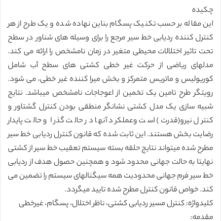
چکیده
این مقاله بر حسب تکنیک پسگام بناین نهاده شده و یک طرح از هر
کنترل کننده ردیابی خط سیر مرجع را برای وسیله های شناور در سطح
تحت تاثیر اختلالات محیطی متغیر در زمان نامشخص را ارائه می کند.
مدلهای ریاضی از حرکت غیر خطی کشتی های سطح آب شامل
کوریولیس و ماتریس متمرکز و بخش میرا کننده غیر خطی، می شود.
رویتگر طرح تامین یک تخمین از اعوجاجات نامشخص میباشد. نتایج
شبیه سازی یک مدل کشتی نشانگر منطقی بودن کنترل گشتاور و
کنترل نیرو(قدرت) است وعملکرد آنها در حالت گذرا و حالت پایدار
رضایت بخش هستند. این ثابت شده که قانون کنترل ردیابی خط سیر
مطرح شده میتواند نتایج حلقه بسته سیستم تعقیب خط سیر از کشتی
نهایتا به حالت جهانی محدود شود و همچنین حصول هدف از ردیابی
خط سیر فرم جهانی محدودیت همه سیگنالهای سیستم را تضمین می
کند. خواص قانون کنترل مطرح شده تایید میگردد.
کلیدواژه: کنترل مسیر ردیابی کشتی، ناظر اختلال، پسگام، غیرخطی
مقدمه: