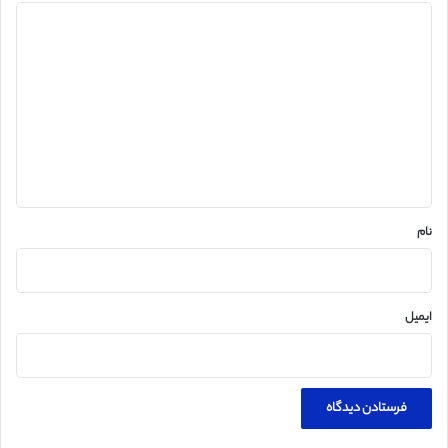
د
ی
د
گ
ا
ه
*
نام
ایمیل