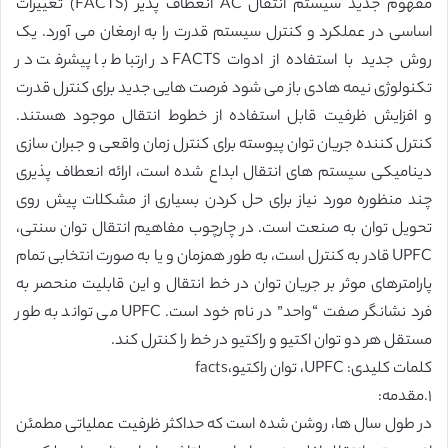
مفهوم جدید سیستم انتقال AC انعطاف پذیر (FACTS) تغییرات
اساسی در عملکرد و کنترل سیستم قدرت را به ارمغان می آورد. یک
روش جدید با استفاده از ادوات FACTS در ارتباط با پیشرفت در
تکنولوژی نیمه هادی باز می شود فرصت هایی جدید برای کنترل قدرت
و افزایش ظرفیت قابل استفاده از خطوط انتقال موجود هستند.
کنترل کننده جریان توان پیوسته برای کنترل زمان واقعی و جبران سازی
دینامیکی سیستم های انتقال ابداع شده است، ارائه انعطاف پذیری
چند منظوره مورد نیاز برای حل کردن بسیاری از مشکلات پیش روی
تحویل توان به صنعت است. در چارچوب مفاهیم انتقال توان سنتی،
UPFC قادر به کنترل است، به طور همزمان و یا به صورت انتخابی تمام
پارامترهای موثر بر جریان توان در خط انتقال و این قابلیت منحصر به
فرد نشانگر صفت “واحد” در نام خود است. UPFC می تواند به طور
مستقل هر دو توان اکتیو و راکتیو در خط را کنترل کند.
کلمات کلیدی: UPFC، توان راکتیو،facts
١.مقدمه:
در طول سال ها، روشن شده است که حداکثر ظرفیت عملیاتی مطمئن