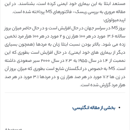
مستعد ابتلا به این بیماری خود ایمنی کرده است، بشناسند. در این
مقاله مروری به بررسی ریسک- فاکتورهای MS پرداخته شده است.
‏اپیدمیولوژی:
‏بروز MS در سراسر جهان در حال افزایش است و در حال حاضر میزان بروز
سالانه ٣.۶ ‏ مورد در هر ١٠٠ ‏هزار زن و ٢ ‏مورد در هر ١٠٠ ‏هزار مرد تخمین
زده می شود. بالاتر بودن نسبت ابتلا زنان به مردها (همچون بسیاری
دیگر از بیماری های خود ایمنی)، در حال افزایش است بطوری که این
نممبت از ١.۴ ‏در سال ١٩۵۵ ‏به ٢.٣ ‏در سال ٢٠٠٠ ‏سیر صعودی داشته
است. MS به خصوص در انگلستان شایع است بطوری که میزان بروز آن
در زن ها ٧.٢ مورد در هر صد هزار زن و در مردها ٣.١ ‏مورد در هر صد
هزار مرد گزارش شده است.
بخشی از مقاله انگلیسی: