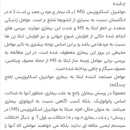
چکیده
مولتیپل اسکلروزیس (MS) یک بیماری مزمن عصبی است که در
انگلستان نسبت به بسیاری از کشورها شایع تر است. عوامل ژنتیکی
متعدد بر خطر ابتلا به MS و شدت این بیماری موثرند. بررسی های
انجام شده حاکی از افزایش شیوع جهانی و نیز افزایش ابتلا زن ها
نسبت به مردها می باشد و بر این اساس توجه بیشتری به تاثیر عوامل
محیطی در بروز این بیماری معطوف شده است. در این مطالعه به
بررسی برخی عوامل زمینه ساز ابتلا به MS از جمله مصرف ویتامین،
مصرف سیگار و چاقی برداخته شده است.
‏عوامل مستعد کننده ابتلا به بیماری مولتیپل اسکلروزیس (فلج
چندگانه)
‏معمولآ در پرسش بیماران راجع به علت بیماری، منظور آنها نه شناخت
اساس پاتولوژیک، بلکه کسب آگاهی نسبت به اتیولوژی بیماری
میباشد. به عنوان مثال، افراد مبتلا به مولتیپل اسکلروزیس (MS) در
پرسش از علت بیماری خود به اختلالات سلول T ‏و دیگر اختلالات
سیستم ایمنی علاقه ای ندارند بلکه می خواهند عواملی که آنها را