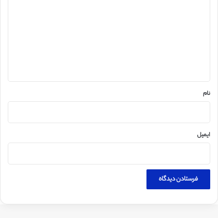
ی
د
گ
ا
ه
*
نام
ایمیل