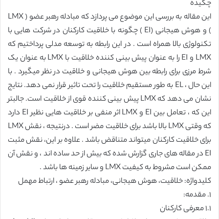
چکیده
این مقاله به بررسی این موضوع می پردازد که مبادله رهبر عضو ( LMX
) و هوش هیجانی (EI ) چگونه با خلاقیت کارکنان در شرکت هایی با
تکنولوژی بالا همراه است . در این رابطه به توسعه مدلی پرداختیم که
LMX و EI را به عنوان پیش بینی کننده خلاقیت با LMX به عنوان یک
شرط مرزی برای رابطه بین هوش هیجانی و خلاقیت در نظر میگیرد . با
این حال ، EL به طور مستقیم خلاقیت را تحت تاثیر قرار نمی دهد. نتایج
نشان می دهد که LMX پیش بینی کننده قوی از خلاقیت است. جالبتر
این که ، تعامل بین EI و LMX اثر منفی بر خلاقیت هایی نظیر EI دارد
که وقتی LMX بالا باشد برای خلاقیت مضر است . درنتیجه ، نقش LMX
برای خلاقیت کارکنان میتواند متناقض باشد . علاوه بر این، نقش مثبت
EI در مقاله های جاری گزارش شده که بیش از حد ساده اند ، و نقش آن
ممکن است مشروط به کیفیت LMX و سایر زمینه ها باشد .
کلیدواژه: خلاقیت، هوش هیجانی، مبادله رهبر عضو ، ارتباط مهمل
١. مقدمه:
١.١ معرفی کارکنان