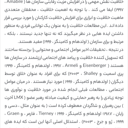
خلاقیت نقش مهمی را در افزایش مزیت رقابتی سازمان ها ( Amabile ،
١٩٩٧) ایفا می کند . با توجه به اهمیت خلاقیت ، محققان متعددی
ماهیت خلاقیت و ابزاری برای افزایش خلاقیت کارکنان را مورد بررسی قرار
داده اند . این مطالعات خلاقیت را به عنوان یک توانایی فردی به منظور
داشتن ایده هایی در نظر میگیرند که نه تنها جدید نیستند ، بلکه ،
مرتبط و برای سازمان ( اولدهام و کامینگز ، ١٩٩۶) مفید هستند.
در نتیجه ، تحقیقات اخیر عوامل اجتماعی و محتوایی را برجسته ساحتند
که تسهیل کننده خلاقیت و پیامد های اجتماعی ارزشمند در سازمان ها
هستند ( Eisenberger و Armeli ، ١٩٩٧ ، اولدهام و کامینگز ، ١٩٩۶؛
پری اسمیت و Shalley ، ٢٠٠٣) که برای افراد به عنوان خلاق توسط
دیگران ( اولدهام و کامینگز ، ١٩٩۶ ) مورد نیاز هستند . در میان عوامل
اجتماعی ، مطالعات قبلی انجام شده در مورد خلاقیت و نوآوری ها
توجه زیادی را به رهبر حمایتی و کیفیت مبادله رهبر عضو ( LMX آخرت
) بین رهبران و شاگردان معطوف کرده است ( به عنوان مثال ، دسی و
رایان ، ١٩٨٧؛ اولدهام و کامینگز ، ١٩٩۶ ؛ Tierney ، فارمر ، و Graen ،
١٩٩٩ ، ژو و جرج ، ٢٠٠٣) . استدلال اصلی آنها این است که ایده های