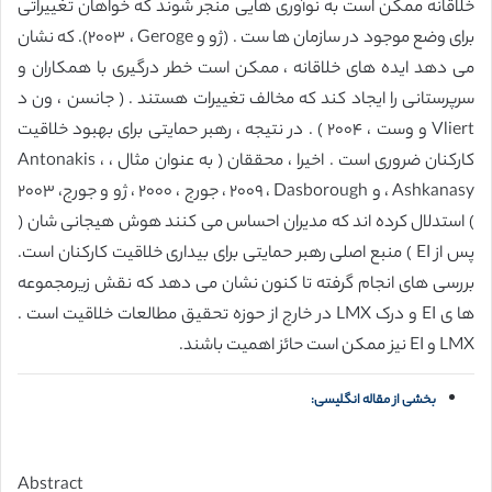
خلاقانه ممکن است به نوآوری هایی منجر شوند که خواهان تغییراتی
برای وضع موجود در سازمان ها ست . (ژو و Geroge ، ٢٠٠٣). که نشان
می دهد ایده های خلاقانه ، ممکن است خطر درگیری با همکاران و
سرپرستانی را ایجاد کند که مخالف تغییرات هستند . ( جانسن ، ون د
Vliert و وست ، ٢٠٠۴ ) . در نتیجه ، رهبر حمایتی برای بهبود خلاقیت
کارکنان ضروری است . اخیرا ، محققان ( به عنوان مثال ، Antonakis ،
Ashkanasy ، و Dasborough ، ٢٠٠٩ ، جورج ، ٢٠٠٠ ، ژو و جورج، ٢٠٠٣
) استدلال کرده اند که مدیران احساس می کنند هوش هیجانی شان (
پس از EI ) منبع اصلی رهبر حمایتی برای بیداری خلاقیت کارکنان است.
بررسی های انجام گرفته تا کنون نشان می دهد که نقش زیرمجموعه
ها ی EI و درک LMX در خارج از حوزه تحقیق مطالعات خلاقیت است .
LMX و EI نیز ممکن است حائز اهمیت باشند.
بخشی از مقاله انگلیسی:
Abstract