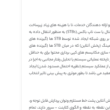
 ارائه دهندگان خدمات، تا با هزینه های زیاد زیرساخت
هایشان را ارتقا دهند. در این شرایط، راه حل های استریمینگ (نمایش آنلاین) تکیه ای بر روی تجهیزات کاربری همانند گیرنده دیجیتال یا ست تاپ باکس (STBs) به منظور انتقال داده به
سرورهای استریمینگ (پخش آنلاین) اختصاصی مشخصا مناسب می باشند. در چنین سیستم هایی، محتوا معمولا تکرار شده و بر روی شبکه ایجاد شده توسط STB ها (گیرنده های
دیجیتال) که در خانه های کاربران قرار دارد، پخش می شود، و خدمات ارسال ویدئو بر مبنای تقاضا (VoD) از طریق فرایند استریمینگ (پخش آنلاین) که در میان STB ها (گیرنده های
نه سازی مکانیسم های کپی برداری محتوا برای به حداقل
پخته عملیاتی سیستم یا تحلیل رفتار مجانبی به اجرا در
 از عملکرد سیستم (نظریه احتمال مسدود شدن) ایجاد
ید می باشد تا بطور موثری به پیش بینی تاثیر انتخاب
پخش آنلاین پشت خط مستلزم وتوان پردازش قابل توجه و،
 پخش آنلاین ویدئو بر مبنای تقاضا (VOD) که اشاره ای به پخش آنلاین نقطه به نقطه و الگوی کلاینت – سرور دارند، تمام