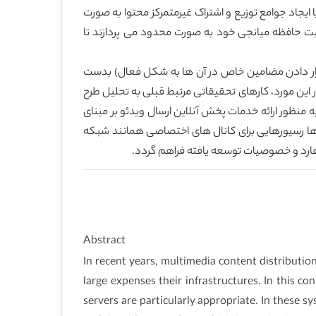
 برای انتقال سیستمی محتوا در سرورها، یا ایجاد جوامع توزیع و اشتراک غیرمتمرکز محتوا به صورت
رفیت حافظه میانجی خود به صورت محدود می پردازند تا
ای قرار دادن مضامین خاص در آن ها به شکل فعال) بدست
 این مورد، کارهای تحقیقاتی مرتبط قبلی به تحلیل طرح
لاین ارسال ویدئو بر مبنای تقاضا بر مبنی نظیر به نظیرپرداخته که از ظرفیت های ذخیره سازی گیرنده های دیجیتال (STBs) به منظور ارائه خدمات پخش آنلاین ارسال ویدئو بر مبنای
نوان STB مورد استفاده قرار می گیرند. رایج ترین آن ها رسیورهایی برای کانال های اختصاصی همانند شبکه
Abstract
In recent years, multimedia content distributio
large expenses their infrastructures. In this c
servers are particularly appropriate. In these 