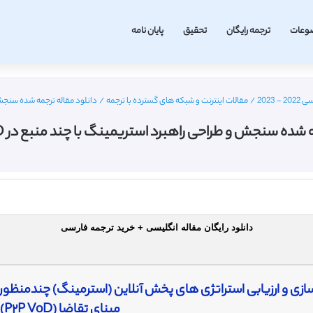
وعات
ترجمه رایگان
تحقیق
پایان نامه
2023
/
مقالات اینترنت و شبکه های گسترده با ترجمه
/
دانلود مقاله ترجمه شده سنجش و طراح
ده سنجش و طراحی راهبرد استریمینگ با چند منبع در VoD – مجله IEEE
دانلود رایگان مقاله انگلیسی + خرید ترجمه فارسی
زی و ارزیابی استراتژی های پخش آنلاین (استرمینگ) چندمنظوره 
مبنای تقاضا (P٢P VoD)