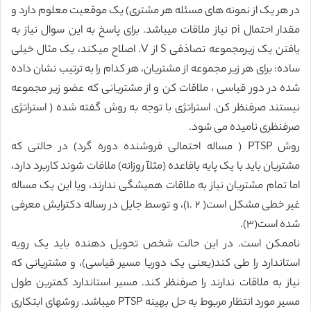
در هر یک از نمونه های مسئله هر مشتری) یک موقعیت معلوم دارد و
مقدار احتمال pi نیاز ملاقات میباشد. برای پاسخ به این سوال نیاز به
یافتن یک زیرمجموعه تصاذفی S از V. ‏اصلاح میکند، یک مثال خیلی
ساده: برای هر زیر مجموعه از مشتریان، هر کدام را به ترتیب نشان داده
شده در دور قیاسی ، ملاقات کن و از مشتریانی که عضو زیر مجموعه
نیستند صرفنظر کن. استراتژی با توجه به روش گفته شده ( استراتژی
صرفنظری نامیده می شود.
‏روش PTSP ( مساله احتمالی فروشنده دوره گرد) در حالتی که
مشتریان باید با یک پایه باقاعده (مثلآ روزانه) ملاقات شوند کاربرد دارد،
اما تمام مشتریان نیاز به ملاقات همیشگی ندارند، ویا ‏این یک مساله
غیر خطی مشکل است( ٢ ‏.١)، و توسط جایل در رساله دکترایش معرفی
شده است(٣‏).
‏ناممکن است. در این حالت شخص تحویل دهنده باید یک رویه
استاندارد را طی کند(یعنی یک ‏دوریا مسیر قیاسی)، و مشتریانی که
نیاز به ملاقات ندارند را صرفنظر کند. مسیر استاندارد کمترین ‏طول
مسیر مورد انتظار مربوط به حل بهینه PTSP میباشد. ‏روشهای ابتکاری