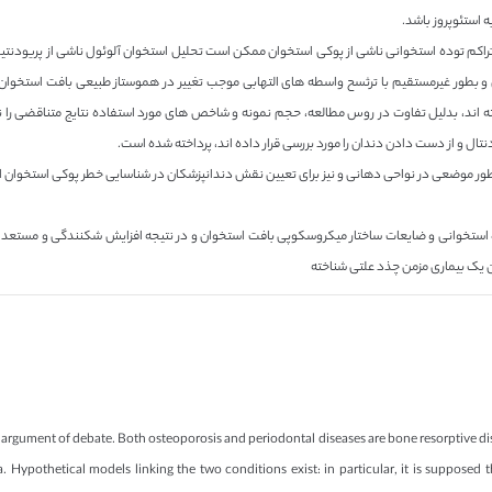
ه استئوپروز باشد.
کم توده استخوانی ناشی از پوکی استخوان ممکن است تحلیل استخوان آلوئول ناشی از پریودنتیت را
ین و بطور غیرمستقیم با ترثسح واسطه های التهابی موجب تغییر در هموستاز طبیعی بافت استخ
ه اند، بدلیل تفاوت در روس مطالعه، حجم نمونه و شاخص های مورد استفاده نتایج متناقضی را نشا
تال و از دست دادن دندان را مورد بررسی قرار داده اند، پرداخته شده است.
ور موضعی در نواحی دهانی و نیز برای تعیین نقش دندانپزشکان در شناسایی خطر پوکی استخوان ان
ان یک بیماری مزمن چذد علتی شناخته
gument of debate. Both osteoporosis and periodontal diseases are bone resorptive dise
sa. Hypothetical models linking the two conditions exist: in particular, it is suppose