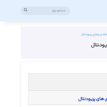
جستجو
برای
فک و بیماری پریودنتال
یودنتال
 های پریودنتال