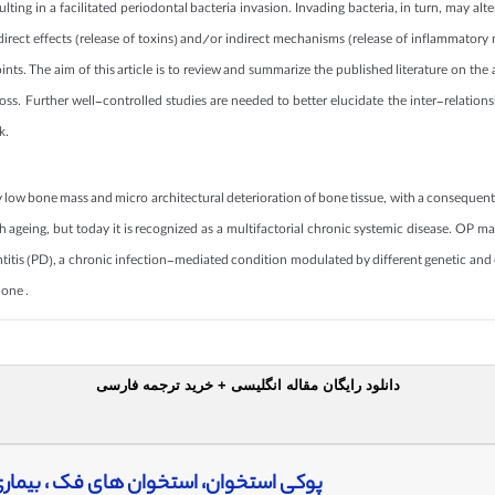
lting in a facilitated periodontal bacteria invasion. Invading bacteria, in turn, may al
irect effects (release of toxins) and/or indirect mechanisms (release of inflammatory 
ints. The aim of this article is to review and summarize the published literature on th
loss. Further well-controlled studies are needed to better elucidate the inter-relatio
k.
 low bone mass and micro architectural deterioration of bone tissue, with a consequent inc
 ageing, but today it is recognized as a multifactorial chronic systemic disease. OP 
ontitis (PD), a chronic infection-mediated condition modulated by different genetic and
bone .
دانلود رایگان مقاله انگلیسی + خرید ترجمه فارسی
پوکی استخوان، استخوان های فک ، بیماری