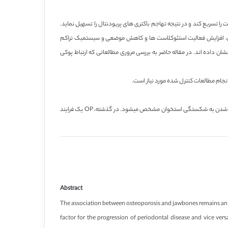
 تسریع کند و در نتیجه تهاجم باکتری های پریودنتال را تسهیل نماید.
وان، افزایش فعالیت استئوکلاست ها و کاهش موضعی و سیستمیک تراکم
ن داده اند. در مقاله حاضر به بررسی مروری مطالعاتی که ارتباط پوکی
جام مطالعات کنترل شده مورد نیاز است.
پوکی استخوان (OP) بیماری سیستمیک اسکلتی است که با کاهش توده استخوانی و ضایعات ساختار میکروسکوپی بافت استخوان و در نتیجه افزایش شکنندگی و مستعد شدن به شکستگی استخوان مشخص میشود. در گذشته، OP یک فرایند
Abstract
The association between osteoporosis and jawbones remains an ar
factor for the progression of periodontal disease and vice ver