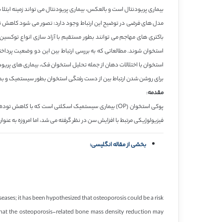
بیماری پریودنتال است و بالعکس، بیماری پریودنتال می تواند زمینه ابتلا ب
‏مدل های فرضی در توضیح این ارتباط وجود دارد: تصور می شود کاهش ترا
باکتری های مهاجم می توانند بطور مستقیم با آزاد سازی انواع توکس
استخوان شوند. مطالعاتی که به بررسی ارتباط بین این دو وضعیت پرداخت
استخوان با اختلالات دهان از جمله تحلیل استخوان فک، بیماری های پریودن
‏برای روشن شدن ارتباط بین از دست رفتگی استخوان بطور سیستمیک و بط
مقدمه
:
فیزیولوژیکی مرتبط با افزایش سن در نظر گرفته می شد، اما امروزه به عنو
بخشی از مقاله انگلیسی:
ases; it has been hypothesized that osteoporosis could be a risk
d that the osteoporosis-related bone mass density reduction may