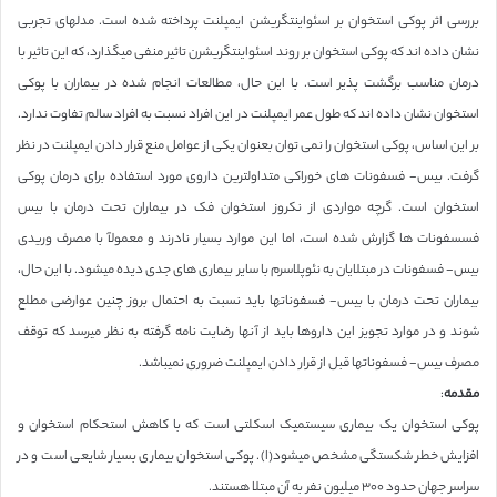
بررسی اثر پوکی استخوان بر اسئواینتگریشن ایمپلنت پرداخته شده است. مدلهای تجربی
نشان داده اند که پوکی استخوان بر روند اسئواینتگریشرن تاثیر منفی میگذارد، که این تاثیر با
درمان مناسب برگشت پذیر است. با این حال، مطالعات انجام شده در بیماران با پوکی
استخوان نشان داده اند که طول عمر ایمپلنت در این افراد نسبت به افراد سالم تفاوت ندارد.
بر این اساس، پوکی استخوان را نمی توان بعنوان یکی از عوامل منع قرار دادن ایمپلنت در نظر
گرفت. بیس- فسفونات های خوراکی متداولترین داروی مورد استفاده برای درمان پوکی
استخوان است. گرچه مواردی از نکروز استخوان فک در بیماران تحت درمان با بیس
فسسفونات ها گزارش شده است، اما این موارد بسیار نادرند و معمولآ با مصرف وریدی
بیس- فسفونات در مبتلایان به نئوپلاسرم با سایر بیماری های جدی دیده میشود. با این حال،
بیماران تحت درمان با بیس- فسفوناتها باید نسبت به احتمال بروز چنین عوارضی مطلع
شوند و در موارد تجویز این داروها باید از آنها رضایت نامه گرفته به نظر میرسد که توقف
مصرف بیس- فسفوناتها قبل از قرار دادن ایمپلنت ضروری نمیباشد.
مقدمه
:
‏پوکی استخوان یک بیماری سیستمیک اسکلتی است که با کاهش استحکام استخوان و
افزایش خطر شکستگی مشخص میشود(ا). پوکی استخوان بیماری بسیار شایعی است و در
سراسر جهان حدود ٣٠٠ ‏میلیون نفر به آن مبتلا هستند.