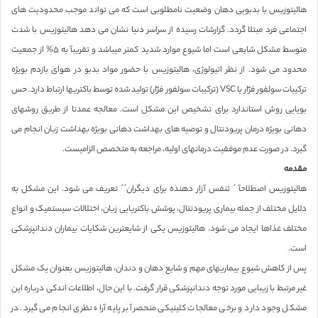
هالیتوزیس یا بدبویی دهان وضعیت نامطلوبی است که می تواند موجب محدودیت های
اجتماعی فرد مبتلا گردد. گزارشات رسیده از سراسر دنیا نشان می دهد هالیتوزیس با شدت
متوسط مشکل شایعی است اما شیوع موارد شدید کمتر میباشد و تقریبآ به ۵% از جمعیت
محدود می شود. از نظر اتیولوژی، هالیتوزیس با حضور مواد بدبو در هوای بازدم بویژه
ترکیبات سولفور فرّار یا VSC (ترکیبات سولفور فرّار) تولید شده توسط باکتریها ارتباط دارد. حس
بویایی روش استاندارد برای تشخیص این مشکل است. معالجه عمدتا از طریق روشهای
دهانی بویژه درمان پریودنتال و توصیه های بهداشت دهانی بویژه بهداشت زبان انجام می
گیرد. در صورت عدم موفقیت درمانهای اولیه، مراجعه به متخصص الزامیست.
مقدمه
‏هالیتوزیس اصطلاحآ ´ ثنفس آزار دهنده برای دیگران´´ تعریف می شود. این مشکل به
دلایل مختلف از جمله بیماری پریودنتال، پوشش باکتریایی زبان، اختلالات سیستمیک و انواع
مختلف غذاها ایجاد می شود. هالیتوزیس یکی از شایعترین شکایات بیماران دندانپزشکی
است.
‏پس از کاهش شیوع بیماریهای مهم و شایع دهان و دندان، هالیتوزیس بعنوان یک مشکل
غیر مرتبط با زیبایی مورد توجه دندانپزشکی قرار گرفت. با این حال، اطلاعات اندکی درباره این
مشکل وجود دارد و برخی معالجات کلینیکی منحصرآ بر پایه آراء نظری انجام می گیرد. در