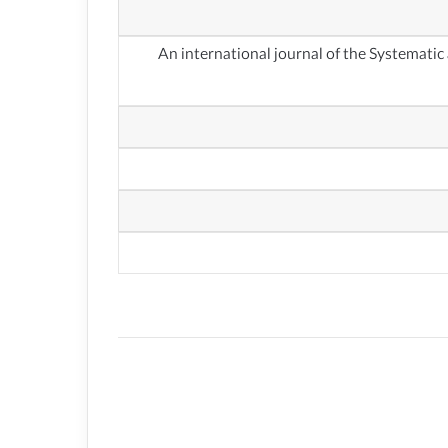
 کنه شناسی سیستماتیک و کاربردی(An international journal of the Systematic and Applied