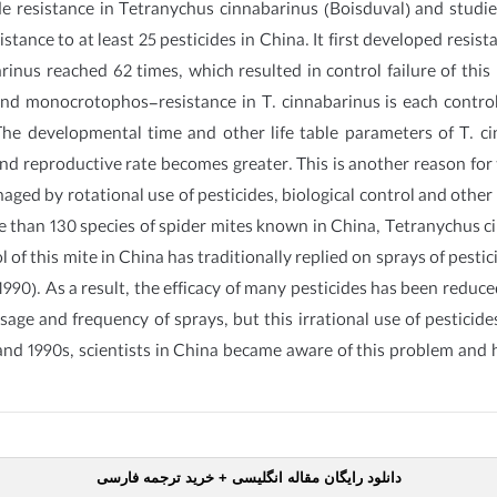
de resistance in Tetranychus cinnabarinus (Boisduval) and studi
stance to at least 25 pesticides in China. It first developed resi
arinus reached 62 times, which resulted in control failure of thi
and monocrotophos-resistance in T. cinnabarinus is each contro
 The developmental time and other life table parameters of T. 
and reproductive rate becomes greater. This is another reason for
naged by rotational use of pesticides, biological control and oth
e than 130 species of spider mites known in China, Tetranychus ci
 of this mite in China has traditionally replied on sprays of pestici
1990). As a result, the efficacy of many pesticides has been reduc
age and frequency of sprays, but this irrational use of pestici
s and 1990s, scientists in China became aware of this problem a
دانلود رایگان مقاله انگلیسی + خرید ترجمه فارسی