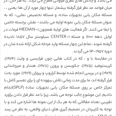
می باشد و چالش های نظری فراوانی مطرح می گردد. به هر حال، در
میان قواعد مد نظر قرار گرفته بیشمار، تنها چهار مورد از آن ها: یعنی ، ،
مسئله مکان یابی تجهیزات ساده، و مسئله تخصیص نمایی- که به
عنوان مسئله مکان یابی نمونه اولیه می باشند- نقش برجسته خاصی
را ایفا می کنند. اگر فعالیت های اولیه همچون ١-MEDIAN فرمات در
اوایل دهه ١۶٠٠ و مسئه ١-CENTER سیلوستر سال ١٨۵٧ نادیده
گرفته شوند، تمام این چهار مسئله وارد مرحله شکل ارائه شده شان در
دوره ١٩۵٧-۶۴ می گردند.
در مقایسه با و ، که در کتاب هایی چون فرانیسی و وایت (١٩٧۴)،
کریستوفید (١٩٧۵)، جکوبسن و پروزن (١٩٧٨)، هندلر و میرچاندانی
(١٩٧٩) و در بررسی انجام شده توسط کراروپ و پروزان (١٩٧٩)، مورد بحث
قرار گرفته اند، ما برای مدت زمانی تلاش بیهوده ای را برای تفسیر کامل با
تمرکز خاص بر روی مسئله مکان یابی تجهیزات ساده (SPLP)انجام
دادیم. این موشوع جالب توجه می باشد، زیرا با مد نظر قرار دادن برآورد
تقریبی تعداد مقالاتی که به هر یک از این نمونه ها اشاره می کند و با
توجه به کاربردان در تصمیم گیری های ذنیای واقعی، به نظر می رسد