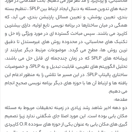
محاسباتی، و پرکاربرد را مد نظر قرار می دهیم. بحث مقدماتی در مورد
جنبه های تدوین مسئله به دنبال ایجاد ارتباط بین SPLP ، تنظیم بسته
بندی، تعیین پوشش، و تعیین مسائل پارتیشن بندی، می آید، که
همگی در میان ساختارها در برنامه نویسی تایع اولیه، دارای بیشترین
کاربرد می باشند. سپس مباحث گسترده ای در مورد ویژگی راه حل و
تکنیک های محاسباتی، در محدوده روش های غیرمستدل تا دقیق
ترین روش ها، مطرح می گردد. موضوعات مرتبط دیگر عبارتند از:
زیرشاخه های SPLP که در زمان چندجمله ای قابل حل می باشند،
تحلیل الگوریتم های تقریبی، قابلیت تبدیل و به SPLP، و خصوصیات
ساختاری پالیتاپ SPLP. در این مسیر ما تلاشی را به منظور ادغام این
یافته ها و ارتباط آن ها با حوزه های دیگر برنامه نویسی صحیح انجام
می دهیم.
مقدمه:
دو دهه اخیر شاهد رشد زیادی در زمینه تحقیقات مربوط به مسئله
مکان یابی بوده است. این مورد اصلا جای شگفتی ندارد زیرا تصمیم
گیری های مکان یابی به عنوان یکی از حوزه های سودده O.R کاربردی