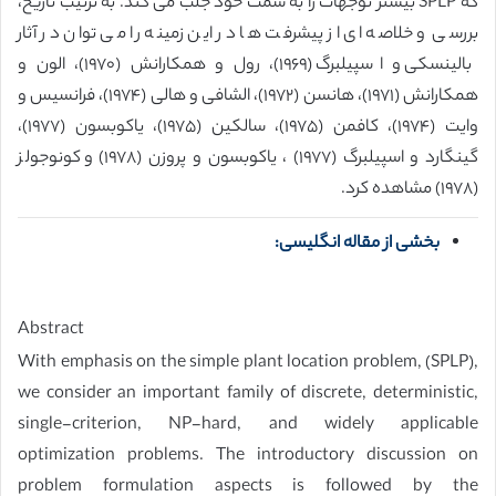
که SPLP بیشتر توجهات را به سمت خود جلب می کند. به ترتیب تاریخ،
بررسی و خلاصه ای از پیشرفت ها در این زمینه را می توان در آثار
بالینسکی و اسپیلبرگ (١٩۶٩)، رول و همکارانش (١٩٧٠)، الون و
همکارانش (١٩٧١)، هانسن (١٩٧٢)، الشافی و هالی (١٩٧۴)، فرانسیس و
وایت (١٩٧۴)، کافمن (١٩٧۵)، سالکین (١٩٧۵)، یاکوبسون (١٩٧٧)،
گینگارد و اسپیلبرگ (١٩٧٧) ، یاکوبسون و پروزن (١٩٧٨) و کونوجولز
(١٩٧٨) مشاهده کرد.
بخشی از مقاله انگلیسی:
Abstract
With emphasis on the simple plant location problem, (SPLP),
we consider an important family of discrete, deterministic,
single-criterion, NP-hard, and widely applicable
optimization problems. The introductory discussion on
problem formulation aspects is followed by the