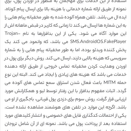
استفاده از این خدمات برای مهاجمان به منظور در آوردن پول، برای
نمونه از طریق ارائه شماره خدماتی با هزینه بالا برای ارسال پیام کوتاه،
ایده ال می باشد. تلفن همراه آلوده شده به طور مخفیانه پیام هایی را
به این شماره ها ارسال می کند تا زمانی که کاربر در قبض ماهانه اش از
این موارد آگاه می شود. یکی از این بدافزارها به نام Trojan-
SMS.AndroidOS.FakePlayer می باشد، که وانمود می کند یک
پخش کننده ویدئو بوده، اما به طور مخفیانه پیام هایی را به شماره
سرویسی که هزینه بالایی دارند، ارسال می کند. روش دیگر برای پول در
اوردن وهدایت کردن مخفیانه تماس خروجی از طریق ارائه دهنده
خدمات می باشد که هزینه های زیادی را ایجاد می کند. البته این نوع
حمله MITM باعث فعال شدن استراق سمع تماس های آلوده می
گردد. اثبات مفهوم بدافزار با این رفتار توسط لیو و همکارانش مورد
ارزیابی قرار گرفت. روش سوم برای دزدی پول قربانی، باجگیری از او می
باشد. اگرچه این موارد در تلفن های هوشمند مشاهده نشده است،
یکی از احتمالات کدگذاری فایل های خصوصی و انتشار کلیدهای مورد
استفاده بعد از پرداخت پول می باشد. نمونه ای از آن شامل تروجان