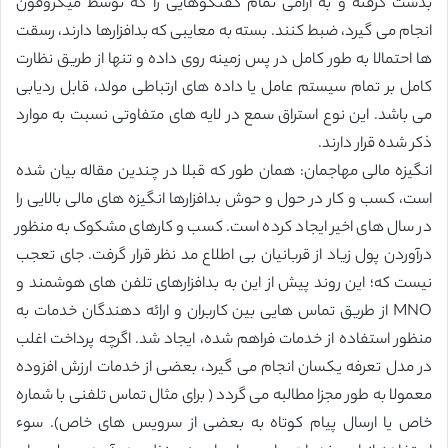
بدست گرفته و به آرامی تمام گفتگوهایی را که توسط میکروفون
انجام می گیرد، ضبط کنند. بسته به معایبی که بدافزارها دارند، رسقت
ها احتمالا به طور کامل در پس زمینه روی داده و تنها از طریق نظارت
کامل بر تمام سیستم عامل یا داده های ارتباطی مولد، قابل ردیابی
می باشد. این نوع استراق سمع در لایه های متفاوتی نسبت به موارد
ذکر شده قرار دارند.
انگیزه مالی مهاجمان: همان طور که قبلا در چندین مقاله بیان شده
است، کسب و کار در حول و حوش بدافزارها انگیزه های مالی بالایی را
در سال های اخیر ایجاد کرده است. کسب و کارهای مشکوک به منظور
درآوردن پول زیاد از قربانیان بی اطلاع مد نظر قرار گرفت. جای تعجب
نیست که؛ این روند پیش از این به بدافزارهای تلفن های هوشمند و
MNO از طریق تماس هایی بین کاربران و ارائه دهندگان خدمات به
منظور استفاده از خدمات فراهم شده، ایجاد شد. اگرچه پرداخت اغلب
در مدل تعرفه یکسان انجام می گیرد، بعضی از خدمات ارزش افزوده
معمولا به طور مجزا مطالبه می گردد ( برای مثال تماس تلفنی با شماره
خاص یا ارسال پیام کوتاه به بعضی از سرویس های خاص). سوء