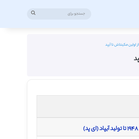
جستجو
برای
ز اولین مکینتاش تا آیپد
پد