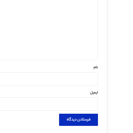
د
ی
د
گ
ا
ه
*
نام
ایمیل