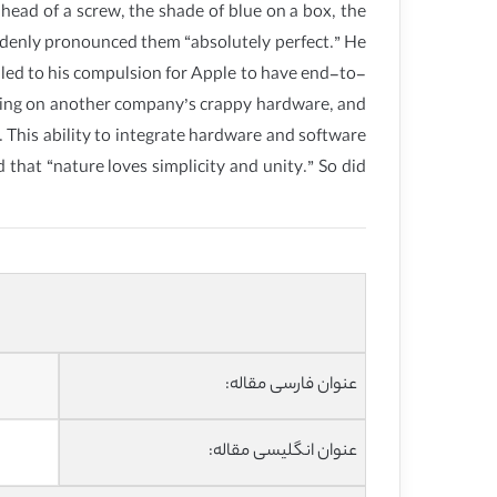
e head of a screw, the shade of blue on a box, the
ddenly pronounced them “absolutely perfect.” He
n led to his compulsion for Apple to have end-to-
nning on another company’s crappy hardware, and
. This ability to integrate hardware and software
that “nature loves simplicity and unity.” So did
عنوان فارسی مقاله:
عنوان انگلیسی مقاله: