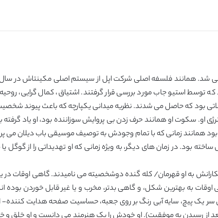
که توسط استیو جاب مورد بررسی قرار گرفتند. اشتیاق، کمال گرایی، روحیه
حصولاتی بود که حاصل می شدند. نظریه میدانی یکپارچه که باعث پیوند شخ
ژی او. سکوت او همانند حرف زدن بی پروایش سوزاننده بود، او یاد گرفته
اد بود همانند زمانی که با تمام وجودش به توصیف موسیقی باب دیلان می پردا
ساخته بود. در زمان های دیگر، به ویژه زمانی که او تهدیداتی را از گوگل ی
کارانش به او قهرمان/ کله گنده دوشخصیته می نامیدند. گاهی اوقات در یک 
ات به بهترین شکل، و گاهی بدتر، مخرب و یا غیر قابل خوردن بوده اند.
ر یک پیچ، سایه آبی رنگ بر روی جعبه، حساسیت صفحه هدایت کننده- او تم
بعد از رسیدن به موفقیت). او خودش را یک هنرمند می دانست و او خلق و خو