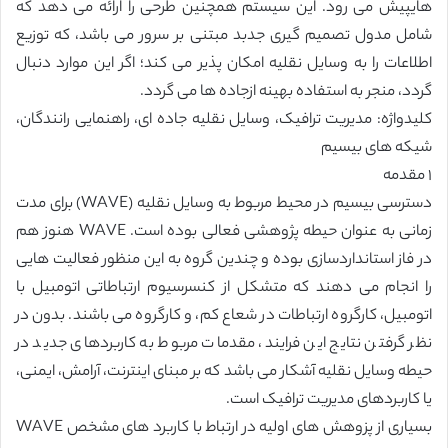
هایپیش می رود. این سیستم همچنین طرحی را ارائه می دهد که
شامل مدول تصمیم گیری جدبد مبتنی بر سرور می باشد، که توزیع
اطلاعات را به وسایل نقلیه امکان پذیر می کند؛ اگر این موارد دنبال
گردد، منجر به استفاده بهینه ازجاده ها می گردد.
کلیدواژه: مدیریت ترافیک، وسایل نقلیه جاده ای، راهنمایی رانندگان،
شیکه های بیسیم
١ مقدمه
دسترسی بیسیم در محیط مربوط به وسایل نقلیه (WAVE) برای مدت
زمانی به عنوان حیطه پژوهشی فعالی بوده است. WAVE هنوز هم
در فاز استانداردسازی بوده و چندین گروه به این منظور فعالیت هایی
را انجام می دهند که متشکل از کنسرسیوم ارتباطاتی اتومبیل با
اتومبیل، کارگروه ارتباطات در شعاع کم، و کارگروه می باشند. بدون در
نظر گرفتن نتایج این فرایند، مقدمات مربوط به کاربردهای جدید در
حیطه وسایل نقلیه آشکار می باشد که بر مبنای اینترنت، آرامش، ایمنی،
یا کاربردهای مدیریت ترافیک است.
بسیاری از پزوهش های اولیه در ارتباط با کاربرد های مشخص WAVE