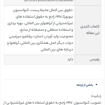
articles publications database)
حقوق بین الملل محیط زیست، کنوانسیون
نیویورک١٩٩٧ راجع به حقوق استفاده های
غیرکشتیرانی از آبراههای بین المللی، بهره برداری
کلمات کلیدی
و استفاده منطقی و منصفانه از منابع،
این مقاله
ممنوعیت وارد آوردن خسارت برقلمرو سرزمینی
دولت دیگر، اصل همکاری بین المللی، آبراهها و
دریاچه های بین المللی
رفرنس
دارد
بخشی از ترجمه:
چکیده
تصویب کنوانسیون ١٩٩٧ راجع به حقوق استفاده های غیرکشتیرانی از