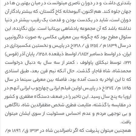
بلندتری داشت و در دوران ناصری میتوانست در میان بهترین ها در
جهان جلوه کند. هم اکنون، آلبومخانه کاخ گلستان، که بیشتر یادگار آن
دوران است، شاید در یکدست بودن و قدمت یک رقیب بیشتر در دنیا
نداشته باشد که آن مجموعه پادشاهی بریتانیا است. برای نگارنده، این
سئوال مطرح بود که چگونه بین معرفی عکاسی به صورت داگروتیپی
در سال ١٨٣٩ م / ١٢٥٤ ق / ١٢١٨خ در پاریس و نخستین عکسبرداری در
ایران، در اواسط دسامبر ١٨٤٢/ اواسط ذیقعده ١٢٥٨/ پایان آذر (قوس)
١٢٢١، توسط نیکلای پاولوف ، کمتر از سه سال به دنبال درخواست
محمدشاه، شاه قاجار، گذشت. حال آنکه نیم قرن بعد، طبق اسنادی
که تا این اواخر به دست آمده بود، فاصله بین معرفی سینما در سال
١٨٩٥ م/ ١٢٧٤خ در پاریس اولین فیلم ایرانی چهارچوب ایرانی آنهم در
اروپا به پنج سال رسید. این تاخیر را در ضعف دستگاه مظفری و کشور
در مقایسه با گذشته، ملایمت فطری شخص مظفرالدین شاه، ناآگاهی
و بی توجهی مردم و عدم احساس مسئولیت از سوی ایشان میتوان
یافت.
همچنین میتوان پذیرفت که اگر ناصرالدین شاه در ١٣١٣ ق/ ١٨٩٦ م/