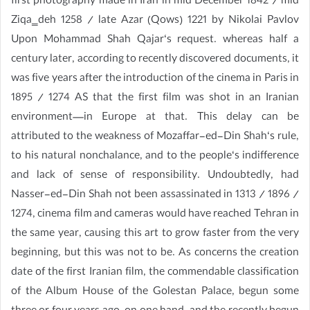
first photography made in Iran in mid December 1842 / mid
Ziqa‗deh 1258 / late Azar (Qows) 1221 by Nikolai Pavlov
Upon Mohammad Shah Qajar‘s request. whereas half a
century later, according to recently discovered documents, it
was five years after the introduction of the cinema in Paris in
1895 / 1274 AS that the first film was shot in an Iranian
environment—in Europe at that. This delay can be
attributed to the weakness of Mozaffar-ed-Din Shah‘s rule,
to his natural nonchalance, and to the people‘s indifference
and lack of sense of responsibility. Undoubtedly, had
Nasser-ed-Din Shah not been assassinated in 1313 / 1896 /
1274, cinema film and cameras would have reached Tehran in
the same year, causing this art to grow faster from the very
beginning, but this was not to be. As concerns the creation
date of the first Iranian film, the commendable classification
of the Album House of the Golestan Palace, begun some