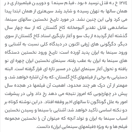
١٢٧٤ خ به قتل نرسیده بود، فیلم سینما و دوربین فیلمبرداری در
همان سالها به تهران رسیده و شاید رشد سریعتری از همان ابتدا پیدا
می کرد ولی این چنین نشد. در مورد تاریخ نخستین سالهای سینما،
ساماندهی قابل تقدیر آلبومخانه کاخ گلستان که از سه چهار سال
گذشته آغاز گردیده از یک سو و آغاز بازنگری اسناد کاخ گلستان از سوی
دیگر، دگرگونی های ژرفی اکنون در دیدگاه کلی نسبت به آشنایی و
ورود سینما به ایران پدید آورده است: تاریخ ورود نخستین دستگاه
های سینما به ایران به عقب رفته، سینمای نخستین ایران چهره ای نو
یافته و تحول آغاز سینمای ایران در مسیر تازه ای قرار گرفته است. البته
دستیابی به برخی از فیلمهای کاخ گلستان، که به آن اشاره خواهد شد، و
مهمتر از آن درک هر چند محدود، اهمیت آن فیلمها در هجده سال
پیش در چهارچوبی که امروز نتیجه می دهد رخ داد ولی در پیشرفت
امور به علل گوناگون تا سالهای اخیر وقفه افتاد. در این نوشته کوتاه بر
دو نکته اساسی تأکید خواهد شد: آشنایی با سینما و رسیدن نخستین
اسباب سینما به ایران و تولد آنچه که میتوان آن را نخستین مجموعه
فیلم ها و به ویژه «فیلمهای سینمایی ایران» دانست.