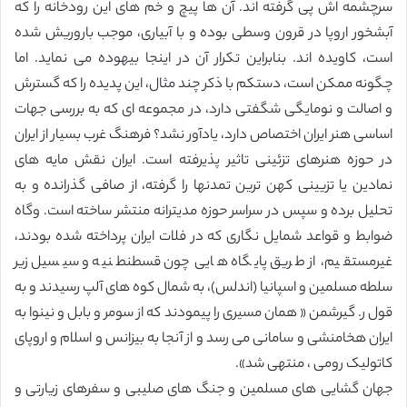
سرچشمه اش پی گرفته اند. آن ها پیچ و خم های این رودخانه را که
آبشخور اروپا در قرون وسطی بوده و با آبیاری، موجب باروریش شده
است، کاویده اند. بنابراین تکرار آن در اینجا بیهوده می نماید. اما
چگونه ممکن است، دستکم با ذکر چند مثال، این پدیده را که گسترش
و اصالت و نومایگی شگفتی دارد، در مجموعه ای که به بررسی جهات
اساسی هنر ایران اختصاص دارد، یادآور نشد؟ فرهنگ غرب بسیار از ایران
در حوزه هنرهای تزئینی تاثیر پذیرفته است. ایران نقش مایه های
نمادین یا تزیینی کهن ترین تمدنها را گرفته، از صافی گذرانده و به
تحلیل برده و سپس در سراسر حوزه مدیترانه منتشر ساخته است. وگاه
ضوابط و قواعد شمایل نگاری که در فلات ایران پرداخته شده بودند،
غیرمستقیم، از طریق پایگاه هایی چون قسطنطنیه و سیسیل زیر
سلطه مسلمین و اسپانیا (اندلس)، به شمال کوه های آلپ رسیدند و به
قول ر. گیرشمن « همان مسیری را پیمودند که از سومر و بابل و نینوا به
ایران هخامنشی و سامانی می رسد و از آنجا به بیزانس و اسلام و اروپای
کاتولیک رومی ، منتهی شد».
جهان گشایی های مسلمین و جنگ های صلیبی و سفرهای زیارتی و