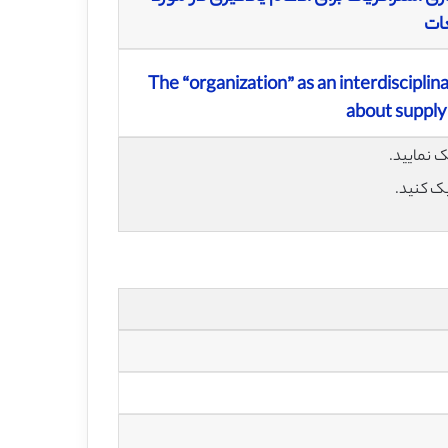
غات
The “organization” as an interdisciplin
about supply
یک کنید.