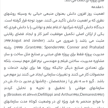
های پروژه ای کمک می کند.
.١ مقدمه
اهمیت روز افزون دانش بعنوان منبعی حیاتی به وسیله روشهای
نظری که بر اهمیت دانش تأکید می کنند، مورد توجه قرار گرفته است.
دیدگاه دانش گرایانه شرکتها، ادغام علم و توانایی را با دانش فردی که
یکی از ارکان اصلی تکمیل موفقیت آمیز کار و ایجاد فضای رقابتی
مثبت می باشد را ضروری می داند. (kogut and zander,١٩٩٢;
Grant١٩٩۶; Spender١٩٩۶; Conner and Prahalad, ١٩٩٩۶) .رشته
مدیریت پروژه فقط برای پروژه های مبتنی بر صنایع مثل ساخت و ساز،
مشاوره مدیریت، ساختن فیلم و مهندسی نرم افزار مهم نیست، بلکه
برای تعدادی صنایع دیگر، جائیکه پروژه ها برای تولید خدمات و
محصولات کار می کنند و تغییرات سازمانی ایجاد می کنند نیز مهم می
باشد. گروه سه نفری از متخصصان، چالشهای مدیریت دانش در
سازمانهای موقتی را تحقیق و تجزیه و تحلیل کردندِ
(Demarest١٩٩٧;Defillippi and Arthur١٩٩٨;Brookes et al٢٠٠۶) و
با موانع منحصر به فرد ویژه ای در وضعیت کوتاه مدت سازمانهای