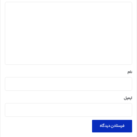
د
ی
د
گ
ا
ه
*
نام
ایمیل