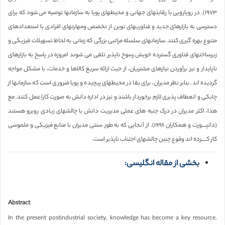
١٩٧٣). در رویارویی با رقابتهای جهانی و محیطهای پویا به سازمانها توصیه می شود که برای
دسترسی به بازارهای جدید و فناوریهای نوین از تخصص ومهارتهای افرادی با استعدادهای
متنوع بهره گیری کنند. سازمانهای سلسله مراتبی بزرگی که زمانی به لحاظ تسهیلات فیزیکی و
زیرساختهای فناوری گسترده خویش رسوخ ناپذیر تلقی می شوند امروزه در پاسخ به بازارهای
ناپایدار و نیز برآوردن نیازهای مشتریان، از حیث ارائه سریع کالاها و خدمات، با مشکل مواجه
گردیده اند. بنابر نظر مدیران، برای بقا در محیطهای پیچیده و پویا ضروری است که سازمانها از
چابکی و انعطاف پذیری لازم برخوردار باشند و نیز در اداره دانش به صورت کارا عمل کنند. مع
هذا، اکثر مدیران در درک جنبه های عملی مدیریت دانش با چالشهای زیادی روبرو هستند
(دانپــــورت و همکاران ١٩٩۶). از آنجایی که به طور سنتی مدیران با منابع فیزیکی و ملموسی
کار کـــــرده اند وقوع چنین چالشهای اجتناب ناپذیر است.
بخشی از مقاله انگلیسی:
Abstract
In the present postindustrial society, knowledge has become a key resource.