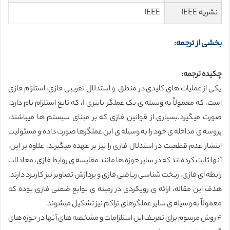
نشریه IEEE
IEEE
بخشی از ترجمه:
چکیده ترجمه:
یکی از عملیات های کلیدی در منطق و استدلال تقریبی فازی، استلزام فازی
است، که معمولاٌ به وسیله ی یک عملگر باینری I، که تابع استلزام نام دارد،
صورت میگیرد.بسیاری از قوانین فازی که بر مبنای سیستم ها میباشند،
پروسه ی مداخله ی خود را به وسیله ی این عملگرها صورت داده و مسئولیت
انتشار عدم قطعیت در استدلال فازی را نیز بر عهده میگیرند. علاوه بر این،
آنها ثابت کرده اند که در سایر حوزه ها مانند مقایسه ی روابط فازی، معادلات
رابطه ای فازی، ریخت شناسی ریاضی فازی و پردازش تصاویر نیز کاربرد دارند.
هدف این مقاله، ارائه ی رویکردی در زمینه ی توابع ضمنی فازی بوده که
معمولاٌ به وسیله ی سایر عملگرهای تراکم نیز تشکیل میشوند.
۴ روش مرسوم برای تعریف این استلزامات و مشخصه های آنها در حوزه های