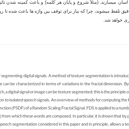
سان میسازند. (مثلاٌ شروع و پایان هر کلمه) و باعث کمینه شدن ت
یق تلفظ میشوند، چرا که نیاز برای توقف بین واژه ها باعث شده تا روا
ی خواهد شد.
r segmenting digital signals. A method of texture segmentation is introdu
e can be characterized in terms of variations in the fractal dimension. By
 a digital signal or image can be texture segmented; this is the principle
tion to isolated speech signals. An overview of methods for computing the 
ction (PSDF) of a Random Scaling Fractal Signal. FDS is applied to a numbe
 from which these words are composed. In particular, it is shown that by p
speech segmentation considered in this paper and in principle, allows a