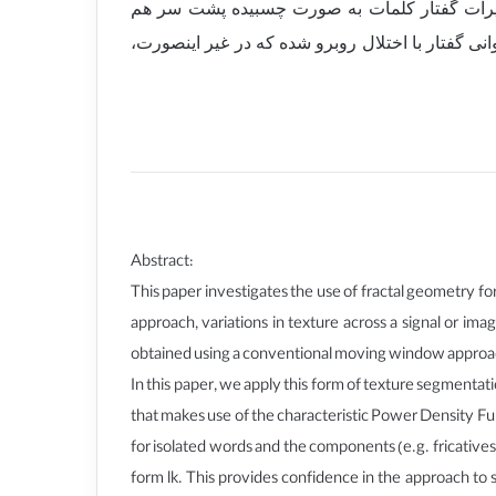
أثیرات گفتار کلمات به صورت چسبیده پشت سر هم
نی گفتار با اختلال روبرو شده که در غیر اینصورت،
Abstract:
This paper investigates the use of fractal geometry fo
approach, variations in texture across a signal or imag
obtained using a conventional moving window approach,
In this paper, we apply this form of texture segmenta
that makes use of the characteristic Power Density Fun
for isolated words and the components (e.g. fricatives)
form lk. This provides confidence in the approach to 