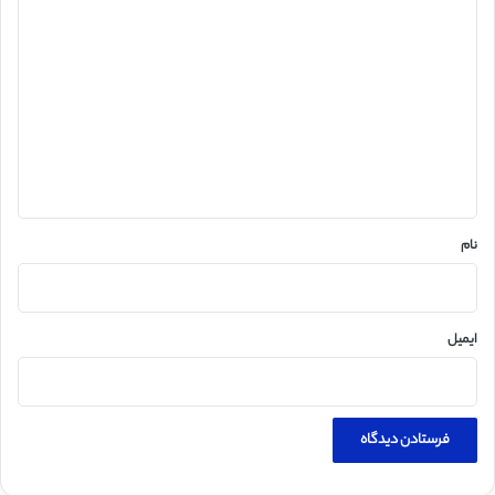
د
ی
د
گ
ا
ه
*
نام
ایمیل