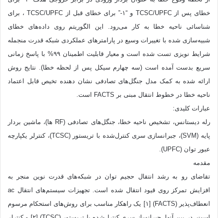
خطای پس از TCSC/UPFC و “١-” برای خطای قبل از TCSC/UPFC ، برای
شناسائی ناحیه خطا به کار می‌رود. این الگوریتم روی داده‌‌های خطای
شبیه‌سازی شده با تغییرات وسیع در پارامترهای عملکردی شبکه قدرت منجمله
شرایط نویزی تست شده است و معیار قابلیت اطمینان ٩٩% با پاسخ زمانی
سریع بدست آمده است (سه چهارم سیکل پس از لحظه خطا). نتایج روش
ارائه شده به کمک مدل جنگل‌های تصادفی نشان دهنده تخیص قابل اعتماد
ناحیه خطا در خطوط انتقال مبنی بر FACTS است.
عبارات کلیدی:
رله دیستانس، تشخیص ناحیه خطا، جنگل‌های تصادفی (RF ها)، ماشین بردار
پایه (SVM)، جبرانسازی سری کنترل‌شده با تریستور (TCSC)، کنترلر یکپارچه
عبور توان (UPFC).
مقدمه
تقاضای رو به رشد انتقال حجیم توان در شبکه‌های قدرت نوین منجر به
افزایش تمرکز روی قیود انتقال شده است. تجهیزات سیستم‌های انتقال ac
انعطاف‌پذیر (FACTS) [١] یک راهکار مناسب برای روش‌های استحکام مرسوم
است. در بین آنها، جبرانساز سری کنترل‌شده با تریستور (TCSC) [٢] و کنترلر