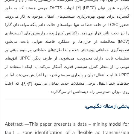
یکپارچه عبور توان (UPFC) [٣] ادوات FACTS مهمی هستند که به طور
گسترده برای بهبود بهره‌برداری سیستم‌های انتقال موجود به کار می‌روند.
حضور TCSC در حلقه خطا نه تنها مولفه‌های حالت دائم بلکه مولفه‌های گذرا
را نیز تحت تاثیر قرار می‌دهد. راکتانس کنترل‌پذیر، واریستورهای اکسیدفلزی
(MOV) محافظت از خازن‌ها، و عملکرد فاصله هوایی باعث می‌شود
تصمیم‌گیری حفاظتی پیچیده‌تر شده و لذا طرح‌های حفاظتی مرسوم مبتنی بر
تنظیمات ثابت دارای محدودیت می‌شوند. از طرف دیگر، UPFC افق‌های
نوینی را از منظر کنترل سیستم قدرت آشکار می‌کند. با اینکه استفاده از
UPFC قابلیت انتقال توان و پایداری سیستم قدرت را افزایش می‌دهد، اما در
حفاظت خط انتقال برخی مشکلات جدید نمایان می‌شود [۴]-[۶]، که اغلب
.
روی میزان دسترسی رله دیستانس اثر می‌گذارند
بخشی از مقاله انگلیسی:
Abstract —This paper presents a data – mining model for
fault – zone identification of a flexible ac transmission