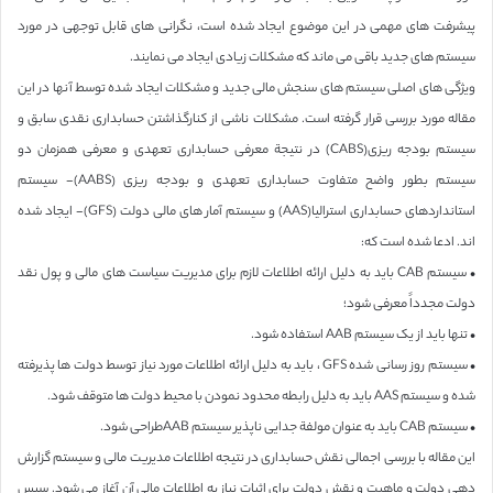
پیشرفت های مهمی در این موضوع ایجاد شده است، نگرانی های قابل توجهی در مورد
سیستم های جدید باقی می ماند که مشکلات زیادی ایجاد می نمایند.
ویژگی های اصلی سیستم های سنجش مالی جدید و مشکلات ایجاد شده توسط آنها در این
مقاله مورد بررسی قرار گرفته است. مشکلات ناشی از کنارگذاشتن حسابداری نقدی سابق و
سیستم بودجه ریزی(CABS) در نتیجة معرفی حسابداری تعهدی و معرفی همزمان دو
سیستم بطور واضح متفاوت حسابداری تعهدی و بودجه ریزی (AABS)- سیستم
استانداردهای حسابداری استرالیا(AAS) و سیستم آمار های مالی دولت (GFS)- ایجاد شده
اند. ادعا شده است که:
• سیستم CAB باید به دلیل ارائه اطلاعات لازم برای مدیریت سیاست های مالی و پول نقد
دولت مجدداً معرفی شود؛
• تنها باید از یک سیستم AAB استفاده شود.
• سیستم روز رسانی شده GFS ، باید به دلیل ارائه اطلاعات مورد نیاز توسط دولت ها پذیرفته
شده و سیستم AAS باید به دلیل رابطه محدود نمودن با محیط دولت ها متوقف شود.
• سیستم CAB باید به عنوان مولفة جدایی ناپذیر سیستم AABطراحی شود.
این مقاله با بررسی اجمالی نقش حسابداری در نتیجه اطلاعات مدیریت مالی و سیستم گزارش
دهی دولت و ماهیت و نقش دولت برای اثبات نیاز به اطلاعات مالی آن آغاز می شود. سپس