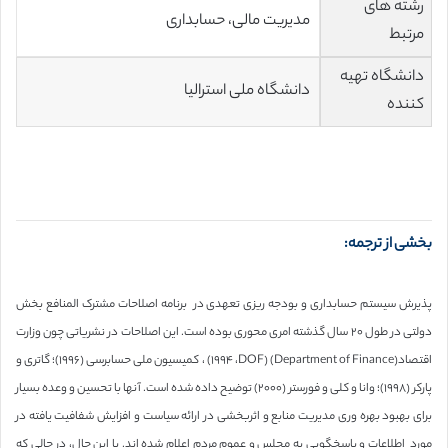
رشته های
مدیریت مالی، حسابداری
مرتبط
دانشگاه تهیه
دانشگاه ملی استرالیا
کننده
بخشی از ترجمه:
پذیرش سیستم حسابداری و بودجه ریزی تعهدی در برنامه اصلاحات مشترک المنافع بخش
دولتی در طول ٢٠ سال گذشته امری محوری بوده است. این اصلاحات در نشریاتی چون وزارت
اقتصاد(Department of Finance) (DOF، ١٩٩۴) ، کمیسیون ملی حسابرسی (١٩٩۶)؛ گاتری و
پارکر (١٩٩٨)؛ وانا و کلی و فورستر (٢٠٠٠) توضیح داده شده است. آنها با تحسین و وعده بسیار
برای بهبود بهره وری مدیریت منابع و اثربخشی در ارائه سیاست و افزایش شفافیت یافته در
مورد اطلاعات و پاسخگویی به مجلس و عموم مردم اعلام شده اند. با این حال، در حالی که