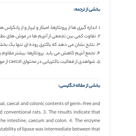
بخشی از ترجمه:
١. اندازه گیری ها از پروتئازها، امیلاز و لیپاز و از پانکراس ها و از همانندی محتوای روده ای، caecal و محتوای روده بزرگ از موش های نطفه آزاد و قراردادی ساخته شده است.
٢. تفاوت کمی بین تجمعی از آنزیم ها در موش های نطفه آزاد و قراردادی یافت می شود.
٣. نتایج نشان می دهد که باکتری روده ای تنها یک بخش کوچکی در تشخیص قسمتی از آنزیم های پانکراسی در محتواهایی از روده، caecum و روده بزرگ است.
۴. تجمع آنزیم کاهش می یابد. پروتئازها، بیشتر مقاوم و ثابت بودند و امیلاز حداقل ثبات را داشت، دوام لیپاز در حد وسط بود یعنی مابین آنچه که پروتئاز و امیلاز بود.
۵. شواهدی از فعالیت باکتریایی در محتوای caecal از موش های قراردادی در درصد بزرگتری از نیتروژن پروتئین دار و در درصد پایین تری از نیتروژن بدون پروتئین دیده شده است.
بخشی از مقاله انگلیسی:
al, caecal and colonic contents of germ-free and
 conventional rats. 3. The results indicate that
 the intestine, caecum and colon. 4. The enzyme
stability of lipase was intermediate between that