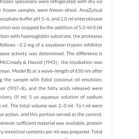
frozen specimens were refrigerated with dry ice
e frozen samples were freeze-dried. AnaZytical
phosphate buffer pH 5-6, and 2.0 ml enterokinase
ction was stopped by the addition of 5.0 ml 0.04
ation with haemoglobin substrate, the proteases
ollows : 0.2 mg of a soyabean trypsin inhibitor
ase activity was determined. The difference is
 McCready & Hassid (1943) ; the incubation was
kman, Model B) at a wave-length of 650 nm after
ng the sample with Ediol (coconut oil emulsion;
er (1937-8), and the fatty acids released were
sion), 01 ml; 5 yo aqueous solution of sodium
5 ml. The total volume was 2-0 ml. To I ml were
e action, and this portion served as the control.
enever sufficient material was available, protein
 intestinal contents per ml was prepared. Total