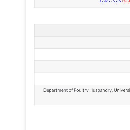
اینجا
کلیک نمائید
یفرنیا، برکلی، ایالات متحده(Department of Poultry Husbandry, University of California,