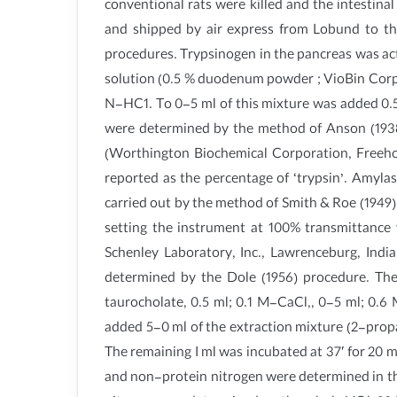
conventional rats were killed and the intestin
and shipped by air express from Lobund to the
procedures. Trypsinogen in the pancreas was act
solution (0.5 % duodenum powder ; VioBin Corpor
N-HC1. To 0-5 ml of this mixture was added 0.5
were determined by the method of Anson (1938-9
(Worthington Biochemical Corporation, Freehol
reported as the percentage of ‘trypsin’. Amyl
carried out by the method of Smith & Roe (1949
setting the instrument at 100% transmittance w
Schenley Laboratory, Inc., Lawrenceburg, Indi
determined by the Dole (1956) procedure. The
taurocholate, 0.5 ml; 0.1 M-CaCl,, 0-5 ml; 0.6
added 5-0 ml of the extraction mixture (2-propan
The remaining I ml was incubated at 37′ for 20 m
and non-protein nitrogen were determined in th