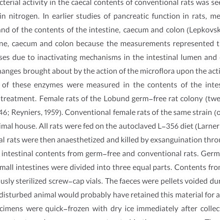
terial activity in the caecal contents of conventional rats was s
 nitrogen. In earlier studies of pancreatic function in rats, 
nd of the contents of the intestine, caecum and colon (Lepkovsky,
tine, caecum and colon because the measurements represented t
es due to inactivating mechanisms in the intestinal lumen and o
nges brought about by the action of the microflora upon the activ
ties of these enzymes were measured in the contents of the int
eatment. Female rats of the Lobund germ-free rat colony (twel
946; Reyniers, 1959). Conventional female rats of the same strain (
al house. All rats were fed on the autoclaved L-356 diet (Larner & 
al rats were then anaesthetized and killed by exsanguination t
intestinal contents from germ-free and conventional rats. Germ
small intestines were divided into three equal parts. Contents f
iously sterilized screw-cap vials. The faeces were pellets voided
disturbed animal would probably have retained this material for a
ecimens were quick-frozen with dry ice immediately after colle