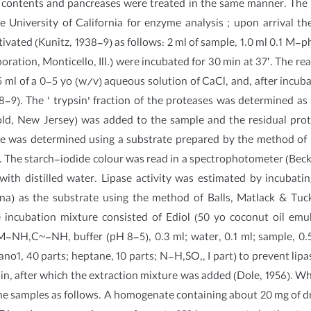
al contents and pancreases were treated in the same manner. The 
 University of California for enzyme analysis ; upon arrival th
ivated (Kunitz, 1938-9) as follows: 2 ml of sample, 1.0 ml 0.1 M-
ation, Monticello, Ill.) were incubated for 30 min at 37′. The rea
 ml of a 0-5 yo (w/v) aqueous solution of CaCl, and, after incub
). The ‘ trypsin’ fraction of the proteases was determined as f
d, New Jersey) was added to the sample and the residual prote
ase was determined using a substrate prepared by the method of
). The starch-iodide colour was read in a spectrophotometer (Bec
ith distilled water. Lipase activity was estimated by incubati
ana) as the substrate using the method of Balls, Matlack & Tuck
 incubation mixture consisted of Ediol (50 yo coconut oil emul
 M-NH,C~-NH, buffer (pH 8-5), 0.3 ml; water, 0.1 ml; sample, 0.
o1, 40 parts; heptane, 10 parts; N-H,SO,, I part) to prevent lipas
in, after which the extraction mixture was added (Dole, 1956). Wh
e samples as follows. A homogenate containing about 20 mg of dry