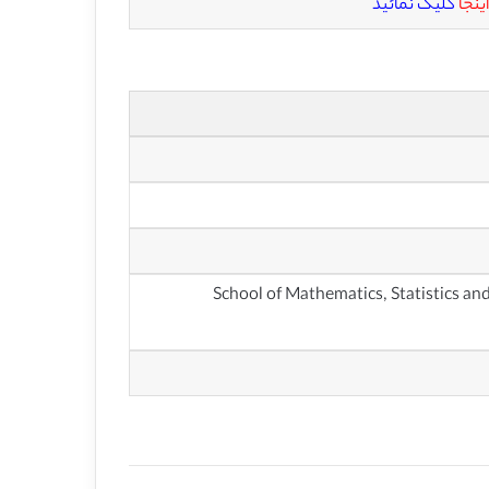
اینجا
کلیک نمائید
انشکده ریاضی، آمار و علوم کامپیوتر، دانشگاه ویکتوریا ولینگتون، نیوزیلند(School of Mathematics, Statistics and