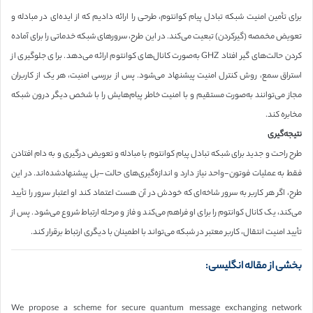
برای تأمین امنیت شبکه تبادل پیام کوانتوم، طرحی را ارائه دادیم که از ایده‌ای در مبادله و
تعویض مخمصه (گیرکردن) تبعیت می‌کند. در این طرح، سرورهای شبکه خدماتی را برای آماده
کردن حالت‌های گیر افتاد GHZ به‌صورت کانال‌های کوانتوم ارائه می‌دهد. برای جلوگیری از
استراق سمع، روش کنترل امنیت پیشنهاد می‌شود. پس از بررسی امنیت، هر یک از کاربران
مجاز می‌توانند به‌صورت مستقیم و با امنیت خاطر پیام‌هایش را با شخص دیگر درون شبکه
مخابره کند.
نتیجه‌گیری
طرح راحت و جدید برای شبکه تبادل پیام کوانتوم با مبادله و تعویض درگیری و به دام افتادن
فقط به عملیات فوتون-واحد نیاز دارد و اندازه‌گیری‌های حالت –بل پیشنهادشده‌اند. در این
طرح، اگر هر کاربر به سرور شاخه‌ای که خودش در آن هست اعتماد کند او اعتبار سرور را تأیید
می‌کند، یک کانال کوانتوم را برای او فراهم می‌کند و فاز و مرحله ارتباط شروع می‌شود. پس از
تأیید امنیت انتقال، کاربر معتبر در شبکه می‌تواند با اطمینان با دیگری ارتباط برقرار کند.
بخشی از مقاله انگلیسی:
We propose a scheme for secure quantum message exchanging network