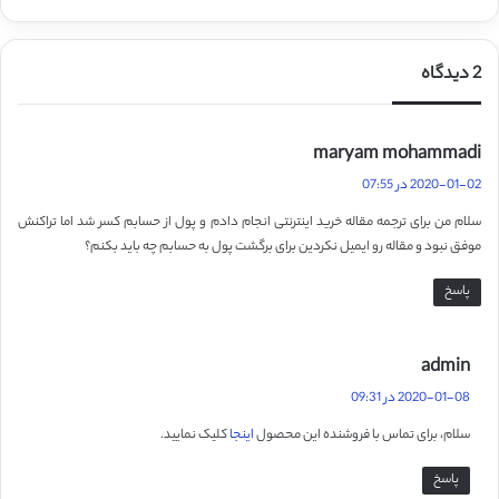
2 دیدگاه
گ
maryam mohammadi
ف
2020-01-02 در 07:55
ت
سلام من برای ترجمه مقاله خرید اینترنتی انجام دادم و پول از حسابم کسر شد اما تراکنش
:
موفق نبود و مقاله رو ایمیل نکردین برای برگشت پول به حسابم چه باید بکنم؟
پاسخ
گ
admin
ف
2020-01-08 در 09:31
ت
سلام، برای تماس با فروشنده این محصول
اینجا
کلیک نمایید.
:
پاسخ