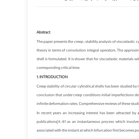
Abstract
The paper presents the creep-stability analysis of viscoelastic c
theory in terms of convolution integral operators. The approxima
shell is formulated. It is shown that for viscoelastic materials w
corresponding critical time.
1. INTRODUCTION
Creep stability of circular cylindrical shells has been studied 
conclusion that under creep conditions initial imperfections deve
infinite deformation rates. Comprehensive reviews of these studie
In recent years an increasing interest has been attracted by ap
publications[4-81 as an instantaneous process which involves 
associated with the instant at which bifurcation first becomes po