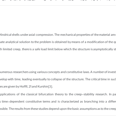
ylindrical shells under axial compression. The mechanical properties of the material are 
te analytical solution to the problem is obtained by means of a modification of the qua
ith limited creep, there is a safe load limit below which the structure is asymptotically 
by numerous researchers using various concepts and constitutive laws. A number of investi
lop with time, leading eventually to collapse of the structure. The critical time in suc
s are given by Hoffll, 21 and Kurshin[3].
plications of the classical bifurcation theory to the creep-stability research. In part
time-dependent constitutive terms and is characterized as branching into a different
ssible. The results from these studies depend upon the basic assumptions as to the creep 