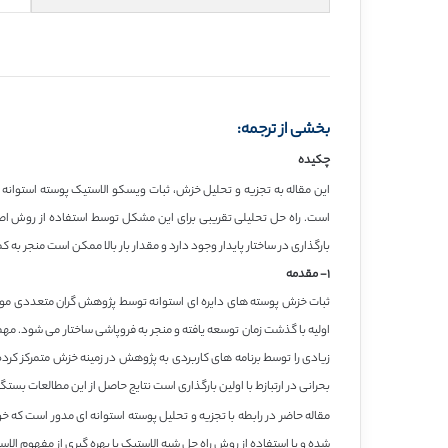
بخشی از ترجمه:
چکیده
این مقاله به تجزیه و تحلیل خزش، ثبات ویسکو الاستیک پوسته استوان
است. راه حل تحلیلی تقریبی برای این مشکل توسط استفاده از روش اص
بارگذاری در ساختار پایدار وجود دارد و مقدار بار بالا ممکن است منجر به 
١- مقدمه
ثبات خزش پوسته های دایره ای استوانه توسط پژوهش گران متعددی مورد 
اولیه با گذشت زمان توسعه یافته و منجر به فروپاشی ساختار می شود. مه
زیادی را توسط برنامه های کاربردی به پژوهش در زمینه خزش متمرکز کرده
بحرانی در ارتبازط با اولین بارگذاری است نتایج حاصل از این مطالعات ب
مقاله حاضر در رابطه با تجزیه و تحلیل پوسته استوانه ای مدور است ک
شده و با استفاده از روش راه حل شبه الاستیک با بهره گیری از مفهوم ا