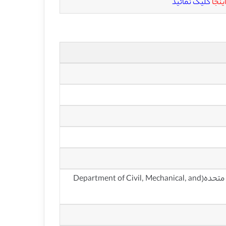
اینجا
کلیک نمائید
گروه عمران، مکانیک و مهندسی محیط زیست، دانشگاه جورج واشنگتن، ایالات متحده(Department of Civil, Mechanical, and