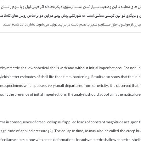
ل های مقابله با این وضعیت بسیار آسان است. از سوی دیگر معادله اگر خزش اول و یا سوم را نشا
ری قوانین کرنشی سختی است. به طور کلی پیش بینی در این دو براساس روش های کاملا متفاوت 
سیاری از مواقع به طور مستقیم منجر به عدم دقت در فرآیند تولید می شود. نشان داده شده است.
isymmetric shallow spherical shells with and without initial imperfections. For nonli
ields better estimates of shell life than time-hardening. Results also show that the init
t specimens which possess very small departures from sphericity, it is observed that, i
ccount the presence of initial imperfections, the analysis should adopt a mathematical 
rms in consequence of creep, collapse if applied loads of constant magnitude act upon the
agnitude of applied pressure [2]. The collapse time, as may also be called the creep buckl
 collapse times along with creep deformations for axisymmetric shallow spherical shells i