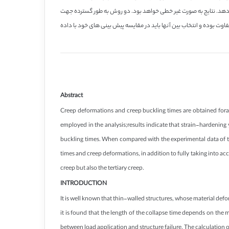
ن دهد. نتایج به صورت غیر خطی خواهد بود. دو روش به طور گسترده جهت
بوده و انتخاب بین آنها باید در مقایسه پیش بینی های خود با داده
Abstract
Creep deformations and creep buckling times are obtained forax
employed in the analysis;results indicate that strain-hardening y
buckling times. When compared with the experimental data of tes
times and creep deformations, in addition to fully taking into a
creep but also the tertiary creep.
INTRODUCTION
It is well known that thin-walled structures, whose material defo
it is found that the length of the collapse time depends on the m
between load application and structure failure. The calculation of