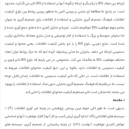
ارتباط بین ابعاد BIS با یکدیگر و اینکه چگونه آنها بر استفاده از BIS تاثیر می گذارند، محدود
است. در پاسخ، ما مطالعه ای مبتنی بر بررسی کمی به منظور بررسی روابط بین بلوغ، کیفیت
اطلاعات، فرهنگ تصمیم گیری تحلیلی، و استفاده از اطلاعات برای تصمیم گیری به عنوان
عناصر مهم موفقیت BIS خواهیم داشت. تجزیه و تحلیل آماری داده های جمع آوری شده از
١٨١ سازمان متوسط و بزرگ با استفاده از آمار توصیفی و مدل سازی معادله ساختاری ترکیب
شده است. نتایج تجربی، بلوغ BIS را با دو بخش کیفیت اطلاعات، یعنی محتوا و کیفیت
دسترسی ارتباط می دهد. بنابراین ما مدلی پیشنهاد کرده ایم که به درک روابط میان ابعاد
مختلف موفقیت BIS به ماکمک می کند. بخصوص، در می یابیم که بلوغ BIS تاثیر قوی بر
کیفیت دسترسی به اطلاعات دارد. علاوه بر این، تنها کیفیت محتوای اطلاعات مربوط به
استفاده از اطلاعات است، در حالی که تاثیر کیفیت دسترسی به اطلاعات چندان قابل توجه
نیست. ما دریافتیم که فرهنگ تصمیم گیری تحلیلی بدون شک استفاده از اطلاعات را بهبود
می بخشد اما ممکن است تاثیر مستقیم کیفیت محتوای اطلاعات را خنثی کند.
١. مقدمه
بدیهی است به طور کلی مهم ترین پرسش پژوهشی در زمینه فن آوری اطلاعات (IT) /
سیستم های اطلاعاتی (IS)، اندازه گیری ارزش کسب و کار آنها [۵۴]، موفقیت آنها و شناسایی
عوامل کلیدی موفقیت آنهاست [٢٣]. در زمینه پشتیبانی از تصمیم گیری، سیستم های