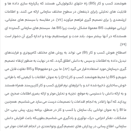
هوشمند کسب و کار (BIS) راه حلهای تکنولوژیکی هستند که یکپارچه سازی داده ها و
قابلیت های تحلیلی رابرای ذینفعان در سطوح مختلف سازمانی ارائه می کنند، و اطلاعات
ارزشمندی را برای تصمیم گیری فراهم میآورند [٧۶]. در مقایسه با سیستم های عملیاتی،
ارزیابی موفقیت BIS معمولا مشکل تراست زیرا BIS ها، سیستم های سازمانی گسترده ای
هستندکه در آنها بیشتر سود، بلند مدت و غیرمستقیم بوده و اندازه گیری آن دشوار است
[۶٩].
اصطلاح هوش کسب و کار (BI) می تواند به روش های مختلف کامپیوتری و فرایندهای
تبدیل داده به اطلاعات و سپس به دانش اطلاق گردد، که در نهایت به منظور ارتقاء تصمیم
گیری درسازمان مورد استفاده قرار می گیرد [٨٢]. ما بین دو مفهومBI و BIS تفاوت قایل می
شویم و BIS (یا محیط هوشمند کسب و کار [٢٨]) را به عنوان اطلاعات با کیفیتی که با طراحی
خوش ساختاری ذخیره شده اند و با ابزارهای نرم افزاری کسب و کار کاربرپسند همراه هستند
و به ارائه دانش با دسترسی به موقع، تجزیه و تحلیل موثر و ارائه بصری اطلاعات صحیح، می
پردازند که آنها را قادر به انجام اقدامات یا تصمیمات درست می سازد می شناسیم. همچنین
ما BI را به عنوان توانایی یک سازمان یا کسب و کار در منطق، برنامه ریزی، پیش بینی، حل
مشکلات، تفکر انتزاعی، درک، نوآوری و یادگیری می شناسیم بطوریکه باعث افزایش دانش
سازمانی، اطلاع رسانی در پردازش های تصمیم گیری وتوانمندی در انجام اقدامات موثر می