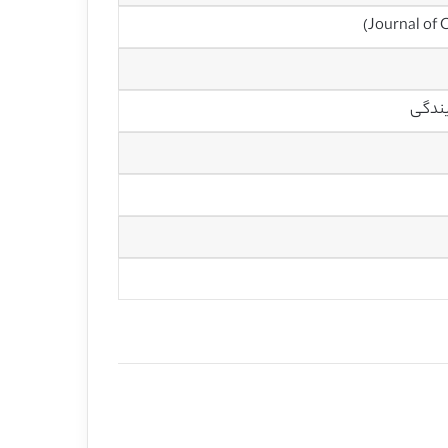
یندگی