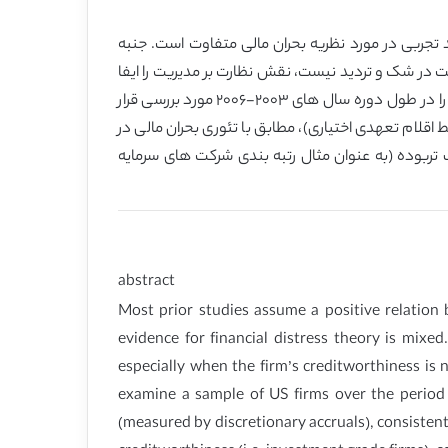
 تجربی در مورد نظریه بحران مالی متفاوت است. جنبه
ت در شک و تردید نیست، نقش نظارت بر مدیریت را ایفا
می کنند. به منظور بررسی پیامدهای این استدلال ها بر انگیزه های مدیریت درآمد مدیران، ما نمونه ای از شرکت های ایالات متحده را در طول دوره سال های ٢٠٠٣-٢٠٠۶ مورد بررسی قرار
اقلام تعهدی اختیاری)، مطابق با تئوری بحران مالی در
ف تربوده (به عنوان مثال رتبه بندی شرکت های سرمایه
abstract
Most prior studies assume a positive relation
evidence for financial distress theory is mix
especially when the firm’s creditworthiness is
examine a sample of US firms over the period
(measured by discretionary accruals), consistent w