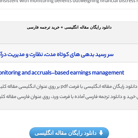
consistent with monitoring benefits outweighing financial distress
دانلود رایگان مقاله انگلیسی + خرید ترجمه فارسی
سر رسید بدهی های کوتاه مدت، نظارت و مدیریت درآم
onitoring and accruals-based earnings management
لود رایگان مقاله انگلیسی با فرمت pdf بر روی عنوان انگلیسی مقاله کلیک نمایید.
ی خرید و دانلود ترجمه فارسی آماده با فرمت ورد، روی عنوان فارسی مقاله کل
دانلود رایگان مقاله انگلیسی