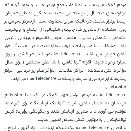
مردم کمک می نماید تا اطللاعات جمع آوری نمایند و همانگونه که
مهارت های دیجیتال را توسعه می دهند ، با دیگران به طور همزمان
ارتباط برقرار نمایند. در حالیکه هر ی متفاوت است ، از تمرکز عمومی بر
روی استفاده از فناوری ها جهت پشتیبانی از اجتماع و پیشرفت
اجتماعی _ کاهش جدایی ، متصل نمودن تقسیم دیجیتالی ، ترقی
دادن مشکلات سلامتی ، ایجاد فرصت های اقتصادی ، تحت تأثیر قرار
دادن جوانان می باشد . Telecentre ها تقریبا در هر کشور بر روی
سیاره وجود دارند . اگرچه آنها گاهی با نام های مختلفی ( برای مثال
مراکز دانش دهکده ، مراکز اطلاعات ، مراکز فناوری مردمی ، مراکز
چندرسانه ای مردمی یا مدرسه وابسته به Telecentre ها ) می آیند .
خلاصه اجرایی :
Telecentre ها به مردم سراسر جهان کمک می کنند تا به اصطلاح
خودشان به اجتماع ملحق شوند. آنها یک آزمایشگاه برای گروه ها
فراهم می آورند تا با فناوری آزمایش کنند و چگونگی برآورده کردن
نیازهایشان را به بهترین شکل ممکن تعیین نمایند .
با اتصال Telecentre ها به یک شبکه ارتباطات ، یادگیری ، ابداع ،