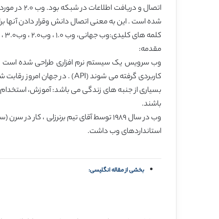
شده است . این به معنی اتصال دانش وقرار دادن آنها برا
کلمه های کلیدی:وب جهانی، وب ١.٠ ، وب٢.٠ ، وب٣.٠ ، سرویس های وب ، فناوری وب ، برنامه وب
مقدمه:
وب سرویس یک سیستم نرم افزاری طراحی شده است تا تعا
کاربردی گرفته می شوند (API) .
بسیاری از جنبه های زندگی می باشد: آموزش، استخدام،
باشند.
وب در سال ١٩٨٩ توسط آقای تیم برنرزلی ، ک
استانداردهای وب داشت.
بخشی از مقاله انگلیسی: