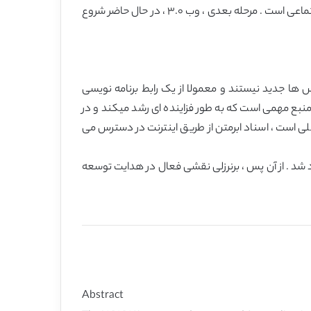
اتصال و دریافت اطلاعات در شبکه بود. وب ٢.٠ در مورد اتصال مردم و قراردادن “من” در رابط کاربر , و”ما” در وب سایت مشارکت اجتماعی است . مرحله بعدی ، وب ٣.٠ ، در حال حاضر شروع
 ها جدید نیستند و معمولا از یک رابط برنامه نویسی
وز است . وب منبع مهمی است که به طور فزاینده ای رشد میکند و در
ی است ، اسناد ابرمتن از طریق اینترنت در دسترس می
 ایجاد شد . از آن پس ، برنرزلی نقشی فعال در هدایت توسعه
Abstract