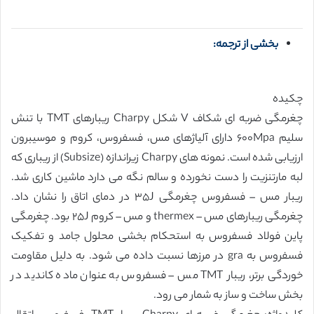
بخشی از ترجمه:
چکیده
چغرمگی ضربه ای شکاف V شکل Charpy ریبارهای TMT با تنش
سلیم ۶٠٠Mpa دارای آلیاژهای مس، فسفروس، کروم و موسیبرون
ارزیابی شده است. نمونه های Charpy زیراندازه (Subsize) از ریباری که
لبه مارتنزیت را دست نخورده و سالم نگه می دارد ماشین کاری شد.
ریبار مس – فسفروس چغرمگی ٣۵J در دمای اتاق را نشان داد.
چغرمگی ریبارهای مس – thermex و مس – کروم ٢۵J بود. چغرمگی
پاین فولاد فسفروس به استحکام بخشی محلول جامد و تفکیک
فسفروس به gra در مرزها نسبت داده می شود. به دلیل مقاومت
خوردگی برتر، ریبار TMT مس – فسفروس به عنوان ماده کاندید در
بخش ساخت و ساز به شمار می رود.