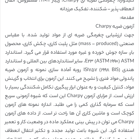
کلیدواژه: چغرمگی ضربه ای Charpy، ریبار TMT، فسفروس، اتقال
انعطاف پذیر – شکننده، تفکیک مرزدانه
مقدمه:
آزمون ضربه Charpy
جهت ارزشیابی چغرمگی ضربه ای از مواد تولید شده. با مقیاس
صنعتی (mass – produced) مثل پلیت کاری، چکش کاری، محصول
بار، سازه جوش خورده و غیره مورد استفاده قرار می گیرد. استاندارد
ASTM (١٩٩٠ ASTM) E٢٣، سایر استانداردهای بین المللی و استاندارد
هندی (BIS ١٩٩٨) ISI٧۵٧ رویه آماده سازی نمونه و آزمون ضربه
پاندولی مواد فنری را تشریح می کنند. این آزمون برای انتخاب و گزینش
مواد، کنترل کیفیت و به عنوان ابزار پیگیری تکامل شکنندگی بسیار با
ارزش است. از مزایای آزمون Charpy این است که شیوه آزمونی سریع
است که سرمایه گذاری کمی را می طلبد. اندازه نمونه های آزمون
کوچک است و ماشین کاری آن ها راحت تر است. از داده های آزمون
Charpy می توان در پیش بینی عملکرد ماده در وضعیت کار و تعمیر
استفاده کرد. این شیوه باعث تولید مجدد و تکثیر انتقال انعطاف