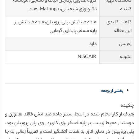
دانشگاه تهیه
گروه فناوری پردازش الیاف و نساجی، موسسه
کننده
تکنولوژی شیمیایی، Matunga، هند
کلمات کلیدی
ماده ضدآتش، پلی پروپیلن، ماده ضدآتش بر
این مقاله
پایه فسفر، پایداری گرمایی
رفرنس
دارد
نشریه
NISCAIR
بخشی از ترجمه:
چکیده
هدف از کار انجام شده در اینجا، سنتز ماده ضد آتش فاقد هالوژن و
دوستدار محیط زیست بر پایه فسفر برای کاربرد روی پلی پروپیلن بود.
پلی پروپیلن در دمای اتاق به شدت آتشگیر است و تقریباً زغالی به جا