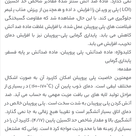
نمی گذارد. ماده ضد آتش سنتز شده مقادیر شاخص حد اکسیژن
(LOI) پلی پروپیلن را افزایش داده و همچنین از ریزش مذاب پلیمر
جلوگیری می کند. با این حال، مشاهده شد که مقاومت گسیختگی
فیلامنت های پلی پروپیلن عمل شده، با افزایش غلظت ماده ضد آتش
کاهش می یابد. پایداری گرمایی پلی-پروپیلن نیز با افزایش دمای
تخریب، افزایش می یابد.
کلیدواژه: ماده ضدآتش، پلی پروپیلن، ماده ضدآتش بر پایه فسفر،
پایداری گرمایی
مقدمه:
مهمترین خاصیت پلی پروپیلن امکان کاربرد آن به صورت اشکال
مختلف لیفی است. دمای ذوب پایین آن (C˚١٧٠-١۶٠) در بسیاری از
مراحل تولید لایه های بی بافت مزیت مهمی به حساب می آید. ضد
آتش کردن پلی پروپیلن به شدت سخت است. پلی پروپیلن خالص در
دمای اتاق بسیار آتشگیر است و تقریبا هیچ زغالی به جا نمی گذارد.
آتشگیری بالا و مقدار شاخص حد اکسیژن پایین (۴/١٧)، کاربرد آن را در
بسیاری از زمینه ها با محدودیت مواجه کرده است. زمانی که مشتعل