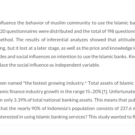
nfluence the behavior of muslim community to use the Islamic ba
 220 questionnaires were distributed and the total of 198 question
thod. The results of inferential analyzes showed that attitude 
sting, but it lost at a later stage, as well as the price and knowled
des and social influences on intention to use the Islamic banks. Kn
place the social influence as independent variable.
been named “the fastest growing industry.” Total assets of Islami
Islamic finance industry growth in the range 15-20% [1]. Unfortunate
n only 3.39% of total national banking assets. This means that pub
ng that the nearly 90% of Indonesia’s population consists of 237.
terested in using Islamic banking services? This study wanted to f