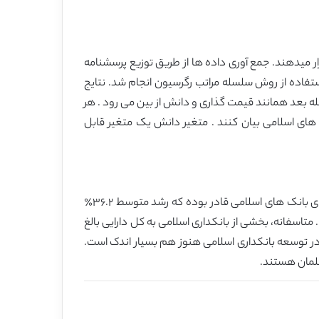
ست که رفتار جامعه مسلمان را در کاربرد خدمات بانکداری اسلامی در Surakarta تحت تاثیر قرار میدهند. جمع آوری داده ها از طریق توزیع پرسشنامه
رسشنامه برگردادنده شد (نسبت بازگشت ٩٠٪). تجزیه و تحلیل ها با استفاده از روش سلسله مراتب رگرسیون انجام شد. نتایج
له بعد همانند قیمت گذاری و دانش از بین می رود . هر
ک های اسلامی بیان کنند . متغیر دانش یک متغیر قابل
در سال های اخیر، بانکداری اسلامی اندونزی نام “سریعترین صنعت در حال رشد” را به خود اختصاص داده است . مجموع دارایی های بانک های اسلامی قادر بوده که رشد متوسط ٣۶.٢٪
ر ۵ سال گذشته دارا باشد که ، رشدی بالاتر از صنعت مالی اسلامی جهانی است که در محدوده ١۵-٢٠٪ است . متاسفانه، بخشی از بانکداری اسلامی به کل دارایی بالغ
شارکت عمومی در توسعه بانکداری اسلامی هنوز هم بسیار اندک است.