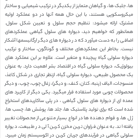
ها، جلبک ها، و گیاهان متمایز از یکدیگر در ترکیب شیمیایی و ساختار
میکروسکوپی هستند، با این حال همه آنها در دو عملکرد اولیه
مشترک ارائه میشود: تنظیم حجم سلول و تعیین شکل سلول.
همانطور که خواهیم دید، دیواره های سلول گیاهی عملکردهای
اضافی را به دست میآورد که در دیواره های دیگر ارگانیسمها آشکار
نیست. بخاطر این عملکردهای مختلف و گوناگون، ساختار و ترکیب
دیواره سلولی گیاه پیچیده و متغیر است. علاوه بر این عملکرد های
بیولوژیک، دیواره سلولی گیاه در اقتصاد بشر اهمیت دارد. به عنوان
یک محصول طبیعی، دیواره سلولی گیاه، ازنظر تجاری در شکل کاغذ،
منسوجات، الیاف (پنبه، کتان، کنف، و دیگر)، زغال چوب، چوب، و دیگر
محصولات چوبی مورد استفاده قرار میگیرد. یکی دیگر از کاربرد های
عمده ای از دیواره های سلول گیاهی ، در پلی ساکاریدهای استخراج
شده است که برای تولید پلاستیک ها، جلد ها، پوشش ها، چسب ها،
ژل ها، و قوام دهنده ها در انواع بسیار متنوعی از محصولات تغییر
یافته اند. به عنوان فراوان ترین مخزن کربن آلی در طبیعت، دیواره
سلولی گیاهی در فرآیندهای جریان کربن در اکوسیستم زمان میبرد.