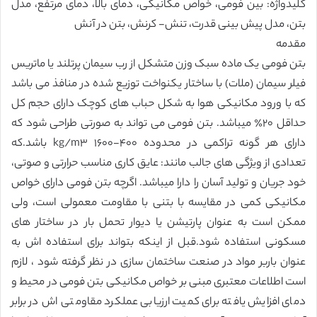
کلیدواژه: بین فومی، خواص مکانیکی، دمای بالا، دمای مرتفع، مدل
بتن، مدل پیش بینی قدرت، تنش- کرنش، بتن در آنش
مقدمه
بتن فومی یک ماده سبک وزن متشکل از رب سیمان پرتلند یا ماتریس
فیلر سیمان (ملات) با ساختار یکنواخت توزیع شده در منافذ می باشد
که با ورود مکانیکی هوا به شکل حباب های کوچک دارای حجم کل
حداقل ٢٠٪ میباشد. بتن فومی می تواند به صورتی طراحی شود که
دارای هر گونه تراکمی در محدوده ۴٠٠-١۶٠٠ kg/m٣ باشد.که
تعدادی از ویژگی های جالب مانند: عایق کاری مناسب حرارتی و صوتی،
خود جریان و تولید آسان را دارا میباشد. اگرچه بتن فومی دارای خواص
مکانیکی کمی در مقایسه با بتنی با مقاومت معمولی است، ولی
ممکن است به عنوان پارتیشن یا دیوار تحمل بار در ساختار های
مسکونی استفاده شود.قبل از اینکه بتواند برای استفاده اش به
عنوان باربر مواد در صنعت ساختمان سازی در نظر گرفته شود ، لازم
است اطلاعات معتبری مبنی بر خواص مکانیکی بتن فومی در محیط و
دمای افزایش یافته برای کمیت ارزیابی عملکرد مقاومتی اش در برابر