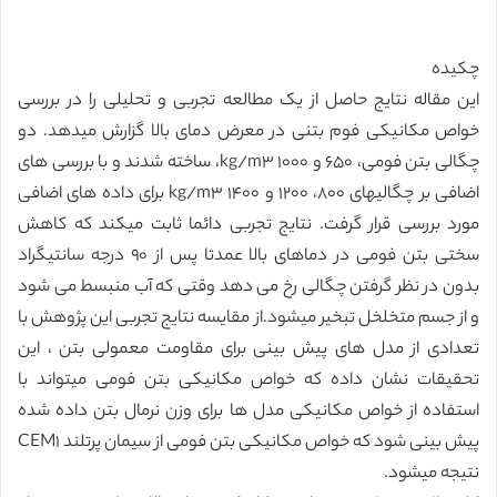
چکیده
این مقاله نتایج حاصل از یک مطالعه تجربی و تحلیلی را در بررسی
خواص مکانیکی فوم بتنی در معرض دمای بالا گزارش میدهد. دو
چگالی بتن فومی، ۶۵٠ و ١٠٠٠ kg/m٣، ساخته شدند و با بررسی های
اضافی بر چگالیهای ٨٠٠، ١٢٠٠ و ١۴٠٠ kg/m٣ برای داده های اضافی
مورد بررسی قرار گرفت. نتایج تجربی دائما ثابت میکند که کاهش
سختی بتن فومی در دماهای بالا عمدتا پس از ٩٠ درجه سانتیگراد
بدون در نظر گرفتن چگالی رخ می دهد وقتی که آب منبسط می شود
و از جسم متخلخل تبخیر میشود.از مقایسه نتایج تجربی این پژوهش با
تعدادی از مدل های پیش بینی برای مقاومت معمولی بتن ، این
تحقیقات نشان داده که خواص مکانیکی بتن فومی میتواند با
استفاده از خواص مکانیکی مدل ها برای وزن نرمال بتن داده شده
پیش بینی شود که خواص مکانیکی بتن فومی از سیمان پرتلند CEM١
نتیجه میشود.