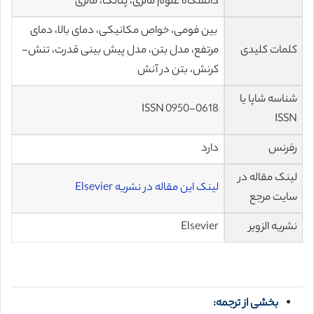
دانشگاه علوم مالزی، پنانگ، مالزی
بین فومی، خواص مکانیکی، دمای بالا، دمای
کلمات کلیدی
مرتفع، مدل بتن، مدل پیش بینی قدرت، تنش-
کرنش، بتن در آنش
شناسه شاپا یا
ISSN 0950-0618
ISSN
رفرنس
دارد
لینک مقاله در
لینک این مقاله در نشریه Elsevier
سایت مرجع
نشریه الزویر
Elsevier
بخشی از ترجمه: