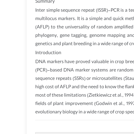
Summary
Inter simple sequence repeat (ISSR)-PCR is a te
multilocus markers. It is a simple and quick m
(AFLP) to the universality of random amplifie
phylogeny, gene tagging, genome mapping and e
genetics and plant breeding in a wide range of cr
Introduction
DNA markers have proved valuable in crop breed
(PCR)-based DNA marker systems are random a
sequence repeats (SSRs) or microsatellites (Sta
high cost of AFLP and the need to know the flan
most of these limitations (Zietkiewicz et al., 1994
fields of plant improvement (Godwin et al., 199
evolutionary biology in a wide range of crop spec