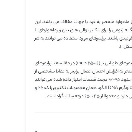
ثیر پذیر میان دو ناحیه تکراری ریز ماهواره منحصر به فرد با جهات مخالف می باشد. این
ک پرایمری که لوکوس‌های چندگانه ژنومی را برای تکثیر توالی های بین ریزماهواره‌ای با
ئوتیدی باشند. پرایمرهای مورد استفاده می توانند به هر
این تکنیک بیشتر مزایایAFLP و ریزماهواره را با جامعیت رپید ترکیب کرده است. تکرارپذیری بالایISSRs احتمالا به سبب استفاده از پرایمرهای طولانی تر (١۶–٢۵ mers) در مقایسه با پرایمرهای
تصال(۴۵ الی ۶٠ درجه سانتیگراد) را فراهم می کند که منجر به افزایش احتمال اتصال پرایمر به نقاط مشخصی از
DNA (تکرار پذیری بیشتر) می شود. مطالعات در مورد تکرار پذیری نشان می دهد که تنها ضعیف ترین باندها تکرار پذیر نیستند. در حدود ٩۵-٩٢ درصد قطعات امتیاز داده شده می توانند
در طول نمونه های DNA رقم و در طول دوره های مجزای PCR تکرار شوند وقتی با استفاده از پلی اکریل آمید شناسایی شدند.١٠ نانوگرم DNA الگو، همان محصولات تکثیری را که ٢۵ و