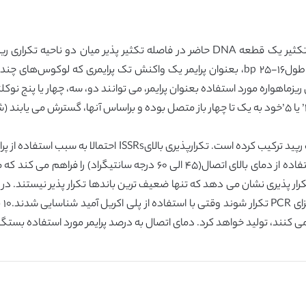
تکنیک ISSR، یک روش مبتنی بر PCRاست که شامل تکثیر یک قطعه DNA حاضر در فاصله تک
تکنیک، معمولا از میکروساتلیت‌ها (ریزماهواره‌های) با طول١۶-٢۵ bp، بعنوان پرایمر یک واکنش ت
یزماهواره مورد استفاده بعنوان پرایمر، می توانند دو، سه، چهار یا پنج نوکل
کوتاهتر رپید (١٠- mers) می باشد که این امر امکان استفاده از دمای بالای ا