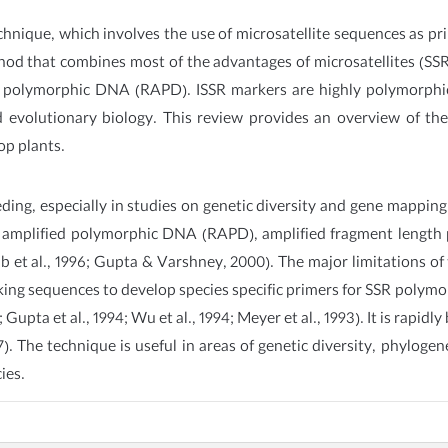
chnique, which involves the use of microsatellite sequences as pr
ethod that combines most of the advantages of microsatellites (S
d polymorphic DNA (RAPD). ISSR markers are highly polymorphic a
volutionary biology. This review provides an overview of the d
op plants.
ing, especially in studies on genetic diversity and gene mappi
mplified polymorphic DNA (RAPD), amplified fragment length 
ub et al., 1996; Gupta & Varshney, 2000). The major limitations o
king sequences to develop species specific primers for SSR poly
; Gupta et al., 1994; Wu et al., 1994; Meyer et al., 1993). It is rap
7). The technique is useful in areas of genetic diversity, phylog
ies.