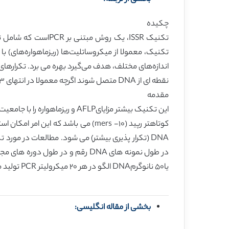
چکیده
اندازه‌های مختلف، هدف می‌گیرد بهره می برد. تکرارهای ر
نقطه ای از DNA متصل شوند اگرچه معمولا در انتهای ٣’ یا ۵’خود به یک تا چهار باز متصل بوده و براساس آنها، گسترش می یابند (شکل ١).
مقدمه
یا۵٠ نانوگرمDNA الگو در هر ٢٠ میکرولیتر PCR تولید می کنند، تولید خواهد کرد. دمای اتصال به درصد پرایمر مورد استفاده بستگی دارد و معمولا از ۴۵ تا ۶۵ درجه سانتیگراد است.
بخشی از مقاله انگلیسی: