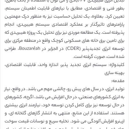
تبدیل انرژی هیبریدی PV/بادی را می توان با استفاده از بانک باطری،
بطور فنی و اقتصادی، مطابق با نیازهای قابلیت اطمینان سیستم،
تعیین کرد. بعلاوه، یک تحلیل حساسیت نیز به منظور درک مهمترین
پارامترهای تاثیرگذار بر عملکرد اقتصادی سیستم هیبریدی، انجام
پذیرفته است. یک مطالعه موردی نیز برای تحلیل یک پروژه هیبریدی که
برای تامین برق خانه های مسکونی کوچک واقع در منطقه مرکزی برای
توسعه انرژی تجدیدپذیر (CDER) در الجزایر در Bouzaréah، طراحی
شده است، صورت گرفته است.
کلیدواژه: سیستم انرژی تجدید پذیر، اندازه واحد، قابلیت اقتصادی،
بهینه سازی
مقدمه:
تولید انرژی، در سال های پیش رو، چالشی مهم می باشد. در واقع، نیاز
به انرژی کشورهای صنعتی، در حال افزایش می باشد، اگرچه، کشورهای
در حال توسعه نیز برای کامل کردن توسعه خود، نیازمند انرژی بیشتری
هستند. استفاده از این منابع، منتهی به انتشار گازهای گلخانه ای، و
ازینرو افزایش آلودگی می شود. تخلیه سریع و نوسانات قیمت سوخت