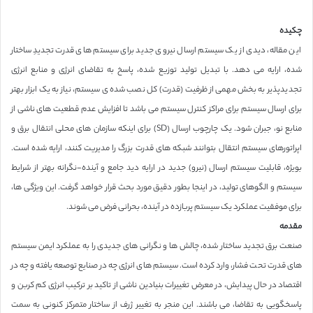
چکیده
این مقاله، دیدی از یک سیستم ارسال نیروی جدید برای سیستم های قدرت تجدیدِ ساختار
شده، ارایه می دهد. با تبدیل تولید توزیع شده، پاسخ به تقاضای انرژی و منابع انرژی
تجدیدپذیر به بخش مهمی از ظرفیت (قدرت) کل نصب شده ی سیستم، نیاز به یک ابزار بهتر
برای ارسال سیستم برای مراکز کنترل سیستم می باشد تا افزایش عدم قطعیت های ناشی از
منابع نو، جبران شود. یک چارچوب ارسال (SD) برای اینکه سازمان های محلی انتقال برق و
اپراتورهای سیستم انتقال بتوانند شبکه های قدرت بزرگ را مدیریت کنند، ارایه شده است.
بویژه، قابلیت سیستم ارسال (نیرو) جدید در ارایه دید جامع و آینده-نگرانه بهتر از شرایط
سیستم و الگوهای تولید، در اینجا بطور دقیق مورد بحث قرار خواهد گرفت. این ویژگی ها،
برای موفقیت عملکرد یک سیستم پربازده در آینده، بحرانی فرض می شوند.
مقدمه
صنعت برق تجدید ساختار شده، چالش ها و نگرانی های جدیدی را به عملکرد ایمن سیستم
های قدرت تحت فشار، وارد کرده است. سیستم های انرژی چه در صنایع توصعه یافته و چه در
اقتصاد در حال پیدایش، در معرض تغییرات بنیادین ناشی از تاکید بر ترکیب انرژی کم کربن و
پاسخگویی به تقاضا، می باشند. این منجر به تغییر ژرف از ساختار متمرکز کنونی به سمت