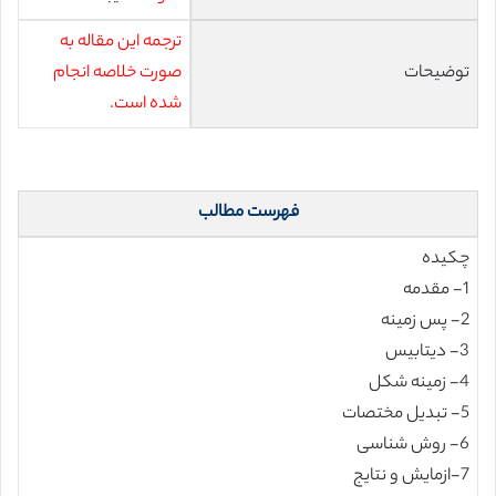
ترجمه این مقاله به
توضیحات
صورت خلاصه انجام
شده است.
فهرست مطالب
چکیده
1- مقدمه
2- پس زمینه
3- دیتابیس
4- زمینه شکل
5- تبدیل مختصات
6- روش شناسی
7-ازمایش و نتایج