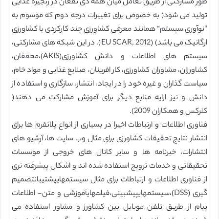
طور مشارکتی از طریق تعامل میان همه ذی نفعان در زنجیره غذایی
تولید می شود( به خصوص برای تغییرات درجه دوم که موسوم به
“نوآوری سیستم” همانند معرفی کشاورزی چند کارکردی یا کشاورزی
ارگانیک می باشد) (EU SCAR, 2012). در این شبکه های مشارکتی،
سیستم های اطلاعات و دانش کشاورزی(AKIS)،محققان،
کشاورزان، مشاوران کشاورزی، کار افرینان، صنایع غذایی و مواد خام،
سیاست گذاران و غیره خود را در ایجاد، انتشار، سازگاری و استفاده از
دانش و نیز ارایه منابع دیگر برای آموزش مشارکت می دهند(
کلرکس و همکاران 2009).
فناوری اطلاعات و ارتباطات اخیرا در بسیاری از انواع پلاتفرم ها برای
انتشار نتایج تحقیقات کشاورزی برای مثال وب سایت ها، آرشیو های
انتشارات، خبرنامه ها و سایر کانال های خروجی از موسسات
تحقیقاتی و خدمات ترویج استفاده شده اند و اشکال پیشرفته تری
از فناوری اطلاعات و ارتباطات برای مثال سیستمهایپشتیبانتصمیم
گیری (DSS)،سیستمهایپیشبینی،فیلمهایآموزشی و متن- اطلاعات
پیام از طریق تلفن موبایل بین کشاورز و مشاور استفاده می