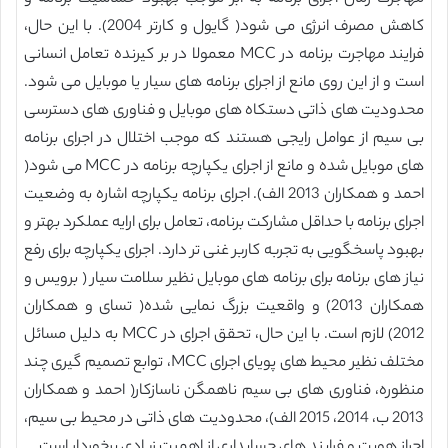
کاهش مصرف انرژی می شود( گایول و کارتر 2004). با این حال،
فرایند مهاجرت برنامه در MCC معمولا در بر کیرنده تعامل انسانی
است و از این روی مانع از اجرای برنامه های سیار یا موبایل می شود.
محدودیت های ذاتی دستکاه های موبایل و فناوری های دسترسی
بی سیم از عوامل رایجی هستند که موجب اختلال در اجرای برنامه
های موبایل شده و مانع از اجرای یکپارچه برنامه در MCC می شود(
احمد و همکاران 2013 الف). اجرای برنامه یکپارچه اشاره به وضعیت
اجرای برنامه با حداقل مشارکت برنامه، تعامل برای ارایه عملکرد بهتر و
بهبود پاسخگویی به تجربه کاربر غنی تر دارد. اجرای یکپارچه برای رفع
نیاز های برنامه برای برنامه های موبایل نظیر سلامت سیار ( برویس و
همکاران 2013) و واقعیت بزرگ نمایی شده( تسای و همکاران
2012) لازم است. با این حال، تحقق اجرای در MCC به دلیل مسائل
مختلف نظیر محیط های پویای اجرای MCC، توابع تصمیم گیری چند
منظوره، فناوری های بی سیم ناهمگن ناسازکار( احمد و همکاران
2013 ب، 2014، 2015 الف)، محدودیت های ذاتی در محیط بی سیم،
احراز هویت و فرایند های حسابداری از اهمیت زیادی برخوردار است.