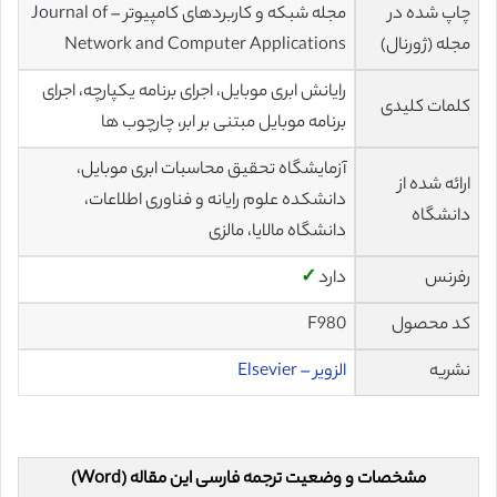
چاپ شده در
مجله شبکه و کاربردهای کامپیوتر – Journal of
مجله (ژورنال)
Network and Computer Applications
رایانش ابری موبایل، اجرای برنامه یکپارچه، اجرای
کلمات کلیدی
برنامه موبایل مبتنی بر ابر، چارچوب ها
آزمایشگاه تحقیق محاسبات ابری موبایل،
ارائه شده از
دانشكده علوم رایانه و فناوری اطلاعات،
دانشگاه
دانشگاه مالایا، مالزی
رفرنس
دارد
✓
کد محصول
F980
نشریه
الزویر – Elsevier
مشخصات و وضعیت ترجمه فارسی این مقاله (Word)